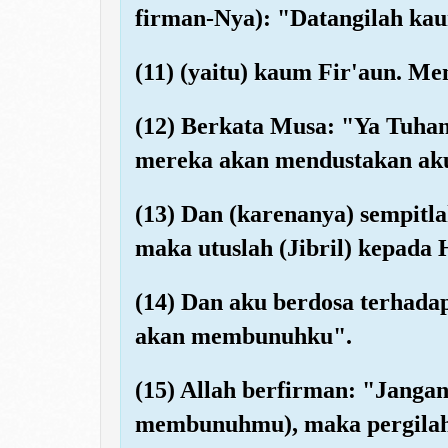
firman-Nya): "Datangilah kau
(11) (yaitu) kaum Fir'aun. M
(12) Berkata Musa: "Ya Tuha
mereka akan mendustakan ak
(13) Dan (karenanya) sempitla
maka utuslah (Jibril) kepada 
(14) Dan aku berdosa terhada
akan membunuhku".
(15) Allah berfirman: "Jangan
membunuhmu), maka pergila