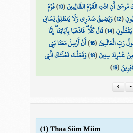
قَوْمَ
)
10
(
كَ مُوسَىٰ أَنِ ائْتِ الْقَوْمَ الظَّالِمِينَ
وَيَضِيقُ صَدْرِي وَلَا يَنطَلِقُ لِسَانِي
)
12
(
ُونِ
قَالَ كَلَّا ۖ فَاذْهَبَا بِآيَاتِنَا ۖ إِنَّا
)
14
(
يَقْتُلُونِ
أَنْ أَرْسِلْ مَعَنَا بَنِي
)
16
(
سُولُ رَبِّ الْعَالَمِينَ
وَفَعَلْتَ فَعْلَتَكَ الَّتِي
)
18
(
ا مِنْ عُمُرِكَ سِنِينَ
)
19
(
فِرِينَ
(1) Thaa Siim Miim