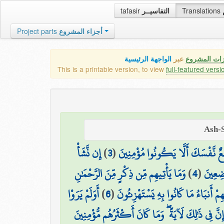
tafasir
التفاسيــر
Translations
Project parts
أجزاء المشروع
زات المشروع
عبر
الواجهة الرئيسية
This is a printable version, to view
full-featured versi
إِن نَّشَأْ
)
3
(
ِعٌ نَّفْسَكَ أَلَّا يَكُونُوا مُؤْمِنِينَ
وَمَا يَأْتِيهِم مِّن ذِكْرٍ مِّنَ الرَّحْمَٰنِ
)
4
(
اضِعِينَ
أَوَلَمْ يَرَوْا
)
6
(
ِمْ أَنبَاءُ مَا كَانُوا بِهِ يَسْتَهْزِئُونَ
إِنَّ فِي ذَٰلِكَ لَآيَةً ۖ وَمَا كَانَ أَكْثَرُهُم مُّؤْمِنِينَ