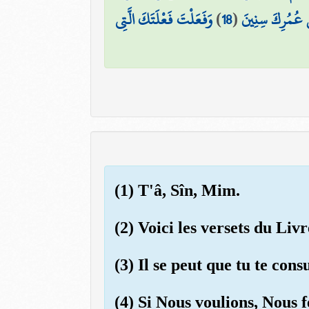
وَفَعَلْتَ فَعْلَتَكَ الَّتِي
)
18
(
ِنْ عُمُرِكَ سِنِينَ
(1) T'â, Sîn, Mim.
(2) Voici les versets du Livr
(3) Il se peut que tu te con
(4) Si Nous voulions, Nous 