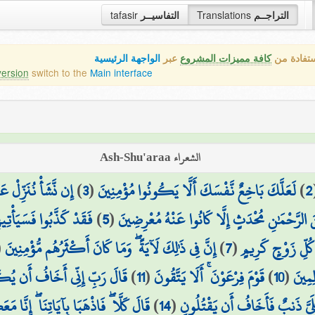
tafasir
التفاسيــر
Translations
التراجــم
ستفادة من
كافة مميزات المشروع
عبر
الواجهة الرئيسية
version
switch to the
Main interface
الشعراء Ash-Shu'araa
إِن نَّشَأْ نُنَزِّلْ ع
)
3
(
لَعَلَّكَ بَاخِعٌ نَّفْسَكَ أَلَّا يَكُونُوا مُؤْمِنِينَ
)
2
فَقَدْ كَذَّبُوا فَسَيَأْتِيه
)
5
(
َ الرَّحْمَٰنِ مُحْدَثٍ إِلَّا كَانُوا عَنْهُ مُعْرِضِينَ
(
إِنَّ فِي ذَٰلِكَ لَآيَةً ۖ وَمَا كَانَ أَكْثَرُهُم مُّؤْمِنِينَ
)
7
(
كُلِّ زَوْجٍ كَرِيمٍ
قَالَ رَبِّ إِنِّي أَخَافُ أَن يُكَ
)
11
(
قَوْمَ فِرْعَوْنَ ۚ أَلَا يَتَّقُونَ
)
10
(
ِمِينَ
قَالَ كَلَّا ۖ فَاذْهَبَا بِآيَاتِنَا ۖ إِنَّا 
)
14
(
َلَيَّ ذَنبٌ فَأَخَافُ أَن يَقْتُلُونِ