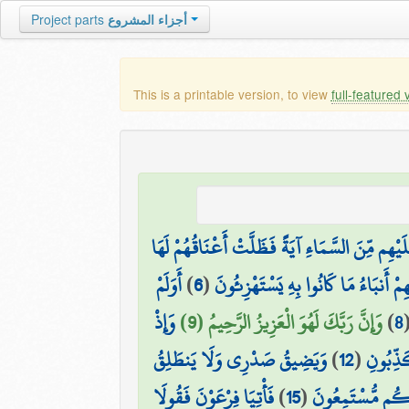
Project parts
أجزاء المشروع
This is a printable version, to view
full-featured 
َلَيْهِم مِّنَ السَّمَاءِ آيَةً فَظَلَّتْ أَعْنَاقُهُمْ لَهَا
أَوَلَمْ
)
6
(
ِمْ أَنبَاءُ مَا كَانُوا بِهِ يَسْتَهْزِئُونَ
وَإِذْ
وَإِنَّ رَبَّكَ لَهُوَ الْعَزِيزُ الرَّحِيمُ (9)
)
8
وَيَضِيقُ صَدْرِي وَلَا يَنطَلِقُ
)
12
(
ذِّبُونِ
فَأْتِيَا فِرْعَوْنَ فَقُولَا
)
15
(
مَعَكُم مُّسْتَمِعُونَ