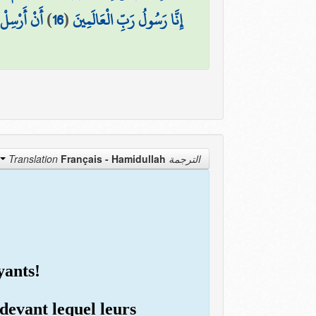
أَنْ أَرْسِلْ 
)
16
(
إِنَّا رَسُولُ رَبِّ الْعَالَمِينَ
Français - Hamidullah
الترجمة Translation
yants!
 devant lequel leurs