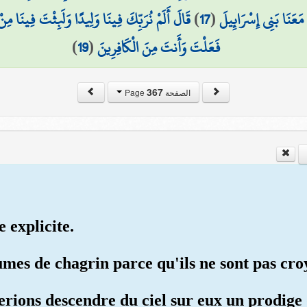
قَالَ أَلَمْ نُرَبِّكَ فِينَا وَلِيدًا وَلَبِثْتَ فِينَا م
)
17
(
مَعَنَا بَنِي إِسْرَائِيلَ
)
19
(
فَعَلْتَ وَأَنتَ مِنَ الْكَافِرِينَ
367
الصفحة Page
e explicite.
sumes de chagrin parce qu'ils ne sont pas cro
ferions descendre du ciel sur eux un prodige