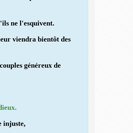
ls ne l'esquivent.
 leur viendra bientôt des
e couples généreux de
dieux.
 injuste,