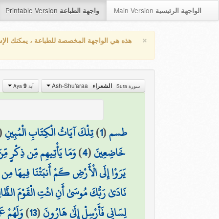
Printable Version
Main Version
الواجهة الرئيسية
واجهة الطباعة
×
هذه هي الواجهة المخصصة للطباعة ، يمكنك الإ
Ash-Shu'araa
9
الشعراء
سورة Sura
آية Aya
(
تِلْكَ آيَاتُ الْكِتَابِ الْمُبِينِ
)
1
(
طسم
وَمَا يَأْتِيهِم مِّن ذِكْرٍ مِّن
)
4
(
خَاضِعِينَ
يَرَوْا إِلَى الْأَرْضِ كَمْ أَنبَتْنَا فِيهَا مِن 
نَادَىٰ رَبُّكَ مُوسَىٰ أَنِ ائْتِ الْقَوْمَ الظَّال
وَلَهُمْ ع
)
13
(
لِسَانِي فَأَرْسِلْ إِلَىٰ هَارُونَ