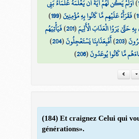
أَوَلَمْ يَكُن لَّهُمْ آيَةً أَن يَعْلَمَهُ عُلَمَاءُ بَنِي
)
)
199
(
فَقَرَأَهُ عَلَيْهِم مَّا كَانُوا بِهِ مُؤْمِنِينَ
)
1
فَيَأْتِيَهُم
)
201
(
 بِهِ حَتَّىٰ يَرَوُا الْعَذَابَ الْأَلِيمَ
)
204
(
أَفَبِعَذَابِنَا يَسْتَعْجِلُونَ
)
203
(
َرُونَ
)
206
(
َاءَهُم مَّا كَانُوا يُوعَدُونَ
(184) Et craignez Celui qui vou
générations».