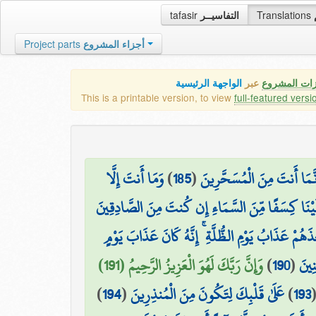
tafasir
التفاسيــر
Translations
Project parts
أجزاء المشروع
زات المشروع
عبر
الواجهة الرئيسية
This is a printable version, to view
full-featured versi
وَمَا أَنتَ إِلَّا
)
185
(
ِنَّمَا أَنتَ مِنَ الْمُسَحَّرِينَ
يْنَا كِسَفًا مِّنَ السَّمَاءِ إِن كُنتَ مِنَ الصَّادِقِينَ
َذَهُمْ عَذَابُ يَوْمِ الظُّلَّةِ ۚ إِنَّهُ كَانَ عَذَابَ يَوْمٍ
وَإِنَّ رَبَّكَ لَهُوَ الْعَزِيزُ الرَّحِيمُ (191)
)
190
(
نِينَ
)
194
(
عَلَىٰ قَلْبِكَ لِتَكُونَ مِنَ الْمُنذِرِينَ
)
193