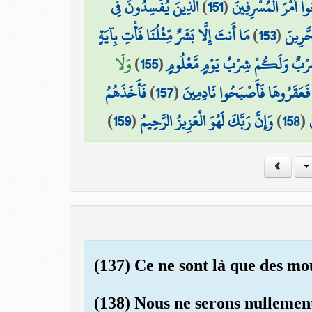
الَّذِينَ يُفْسِدُونَ فِي
)
151
(
وا أَمْرَ الْمُسْرِفِينَ
مَا أَنتَ إِلَّا بَشَرٌ مِّثْلُنَا فَأْتِ بِآيَةٍ
)
153
(
حَّرِينَ
وَلَا
)
155
(
 شِرْبٌ وَلَكُمْ شِرْبُ يَوْمٍ مَّعْلُومٍ
فَأَخَذَهُمُ
)
157
(
فَعَقَرُوهَا فَأَصْبَحُوا نَادِمِينَ
)
159
(
وَإِنَّ رَبَّكَ لَهُوَ الْعَزِيزُ الرَّحِيمُ
)
158
(
(137) Ce ne sont là que des mo
(138) Nous ne serons nullement