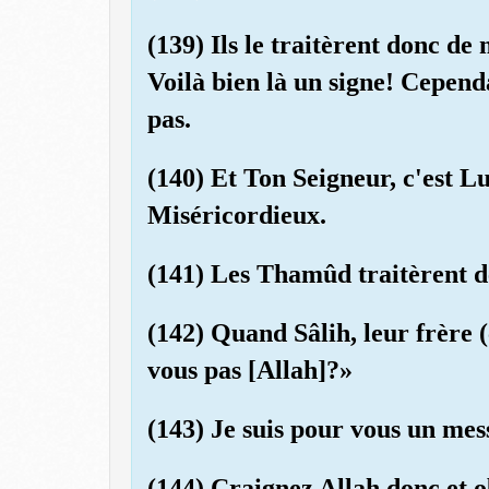
(139) Ils le traitèrent donc de 
Voilà bien là un signe! Cepend
pas.
(140) Et Ton Seigneur, c'est Lu
Miséricordieux.
(141) Les Thamûd traitèrent d
(142) Quand Sâlih, leur frère (
vous pas [Allah]?»
(143) Je suis pour vous un mes
(144) Craignez Allah donc et o