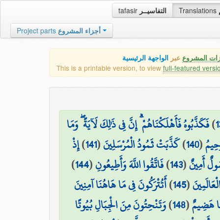
tafasir
التفاسيــر
Translations
Project parts
أجزاء المشروع
زات المشروع
عبر
الواجهة الرئيسية
This is a printable version, to view
full-featured versi
فَكَذَّبُوهُ فَأَهْلَكْنَاهُمْ ۗ إِنَّ فِي ذَٰلِكَ لَآيَةً ۖ وَمَا
)
1
إِذْ
)
141
(
كَذَّبَتْ ثَمُودُ الْمُرْسَلِينَ
)
140
(
َحِيمُ
)
144
(
فَاتَّقُوا اللَّهَ وَأَطِيعُونِ
)
143
(
ُولٌ أَمِينٌ
أَتُتْرَكُونَ فِي مَا هَاهُنَا آمِنِينَ
)
145
(
لْعَالَمِينَ
وَتَنْحِتُونَ مِنَ الْجِبَالِ بُيُوتًا
)
148
(
َا هَضِيمٌ