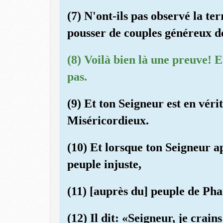
(7) N'ont-ils pas observé la te
pousser de couples généreux de
(8) Voilà bien là une preuve! E
pas.
(9) Et ton Seigneur est en vérit
Miséricordieux.
(10) Et lorsque ton Seigneur 
peuple injuste,
(11) [auprès du] peuple de Pha
(12) Il dit: «Seigneur, je crain