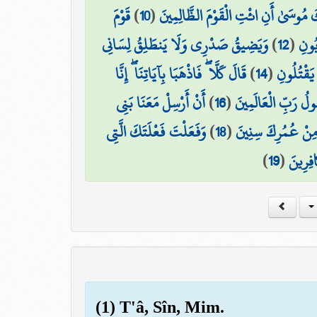
قَوْمَ
)
10
(
كَ مُوسَىٰ أَنِ ائْتِ الْقَوْمَ الظَّالِمِينَ
وَيَضِيقُ صَدْرِي وَلَا يَنطَلِقُ لِسَانِي
)
12
(
ُونِ
قَالَ كَلَّا ۖ فَاذْهَبَا بِآيَاتِنَا ۖ إِنَّا
)
14
(
يَقْتُلُونِ
أَنْ أَرْسِلْ مَعَنَا بَنِي
)
16
(
سُولُ رَبِّ الْعَالَمِينَ
وَفَعَلْتَ فَعْلَتَكَ الَّتِي
)
18
(
ا مِنْ عُمُرِكَ سِنِينَ
)
19
(
فِرِينَ
(1) T'â, Sîn, Mim.