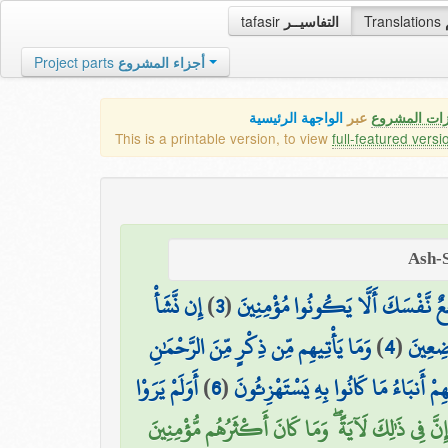
tafasir
التفاسيــر
Translations
Project parts
أجزاء المشروع
زات المشروع
عبر
الواجهة الرئيسية
This is a printable version, to view
full-featured versi
إِن نَّشَأْ
)
3
(
ِعٌ نَّفْسَكَ أَلَّا يَكُونُوا مُؤْمِنِينَ
وَمَا يَأْتِيهِم مِّن ذِكْرٍ مِّنَ الرَّحْمَٰنِ
)
4
(
اضِعِينَ
أَوَلَمْ يَرَوْا
)
6
(
ِمْ أَنبَاءُ مَا كَانُوا بِهِ يَسْتَهْزِئُونَ
إِنَّ فِي ذَٰلِكَ لَآيَةً ۖ وَمَا كَانَ أَكْثَرُهُم مُّؤْمِنِينَ