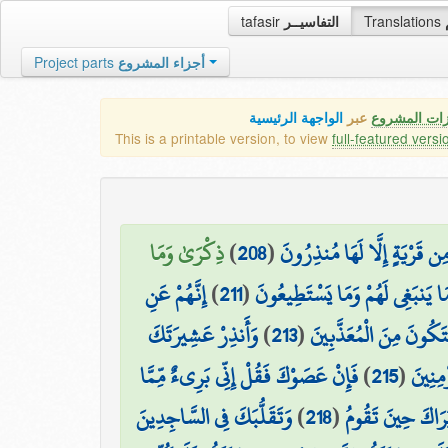
tafasir
التفاسيــر
Translations
Project parts
أجزاء المشروع
زات المشروع
عبر
الواجهة الرئيسية
This is a printable version, to view
full-featured versi
ذِكْرَىٰ وَمَا
)
208
(
ِن قَرْيَةٍ إِلَّا لَهَا مُنذِرُونَ
إِنَّهُمْ عَنِ
)
211
(
َا يَنبَغِي لَهُمْ وَمَا يَسْتَطِيعُونَ
وَأَنذِرْ عَشِيرَتَكَ
)
213
(
َتَكُونَ مِنَ الْمُعَذَّبِينَ
فَإِنْ عَصَوْكَ فَقُلْ إِنِّي بَرِيءٌ مِّمَّا
)
215
(
مِنِينَ
وَتَقَلُّبَكَ فِي السَّاجِدِينَ
)
218
(
َرَاكَ حِينَ تَقُومُ