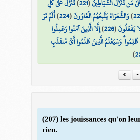
تَنَزَّلُ عَلَىٰ كُلِّ
)
221
(
َىٰ مَن تَنَزَّلُ الشَّيَاطِينُ
أَلَمْ تَرَ
)
224
(
وَالشُّعَرَاءُ يَتَّبِعُهُمُ الْغَاوُونَ
)
22
إِلَّا الَّذِينَ آمَنُوا وَعَمِلُوا
)
226
(
لَا يَفْعَلُونَ
ُلِمُوا ۗ وَسَيَعْلَمُ الَّذِينَ ظَلَمُوا أَيَّ مُنقَلَبٍ
)
2
(207) les jouissances qu'on leu
rien.