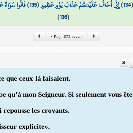
قَالُوا سَوَاءٌ عَ
)
135
(
إِنِّي أَخَافُ عَلَيْكُمْ عَذَابَ يَوْمٍ عَظِيمٍ
)
134
)
136
(
372
الصفحة Page
 ce que ceux-là faisaient.
e qu'à mon Seigneur. Si seulement vous êtes
ui repousse les croyants.
isseur explicite».