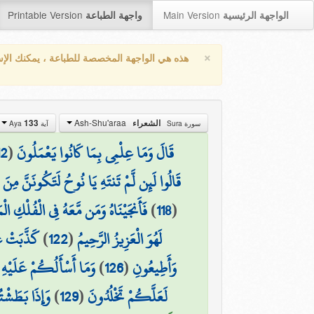
Printable Version
Main Version
الواجهة الرئيسية
واجهة الطباعة
×
هذه هي الواجهة المخصصة للطباعة ، يمكنك الإ
Ash-Shu'araa
133
الشعراء
سورة Sura
آية Aya
12
(
قَالَ وَمَا عِلْمِي بِمَا كَانُوا يَعْمَلُونَ
قَالُوا لَئِن لَّمْ تَنتَهِ يَا نُوحُ لَتَكُونَنَّ مِنَ 
فَأَنجَيْنَاهُ وَمَن مَّعَهُ فِي الْفُلْكِ ا
)
118
(
كَذَّبَتْ عَ
)
122
(
لَهُوَ الْعَزِيزُ الرَّحِيمُ
وَمَا أَسْأَلُكُمْ عَلَيْهِ مِ
)
126
(
وَأَطِيعُونِ
وَإِذَا بَطَشْت
)
129
(
لَعَلَّكُمْ تَخْلُدُونَ