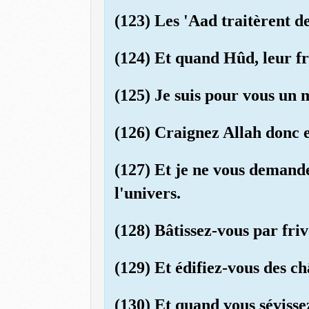
(123) Les 'Aad traitèrent d
(124) Et quand Hûd, leur fr
(125) Je suis pour vous un 
(126) Craignez Allah donc e
(127) Et je ne vous demand
l'univers.
(128) Bâtissez-vous par fri
(129) Et édifiez-vous des 
(130) Et quand vous sévisse