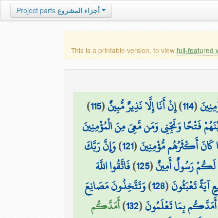
Project parts
أجزاء المشروع
This is a printable version, to view
full-featured 
)
115
(
إِنْ أَنَا إِلَّا نَذِيرٌ مُّبِينٌ
)
114
(
ْمِنِينَ
ْنَهُمْ فَتْحًا وَنَجِّنِي وَمَن مَّعِيَ مِنَ الْمُؤْمِنِينَ
وَإِنَّ رَبَّكَ
)
121
(
مَا كَانَ أَكْثَرُهُم مُّؤْمِنِينَ
فَاتَّقُوا اللَّهَ
)
125
(
ِي لَكُمْ رَسُولٌ أَمِينٌ
وَتَتَّخِذُونَ مَصَانِعَ
)
128
(
ٍ آيَةً تَعْبَثُونَ
أَمَدَّكُم
)
132
(
ي أَمَدَّكُم بِمَا تَعْلَمُونَ