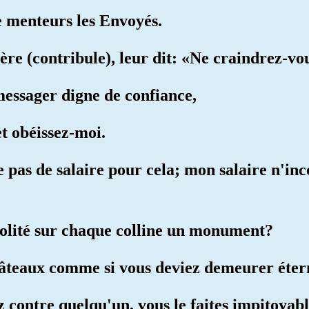
e menteurs les Envoyés.
ère (contribule), leur dit: «Ne craindrez-vo
messager digne de confiance,
t obéissez-moi.
e pas de salaire pour cela; mon salaire n'i
volité sur chaque colline un monument?
châteaux comme si vous deviez demeurer éte
z contre quelqu'un, vous le faites impitoyab