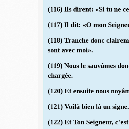
(116) Ils dirent: «Si tu ne 
(117) Il dit: «O mon Seigne
(118) Tranche donc claireme
sont avec moi».
(119) Nous le sauvâmes donc
chargée.
(120) Et ensuite nous noyâme
(121) Voilà bien là un signe
(122) Et Ton Seigneur, c'est