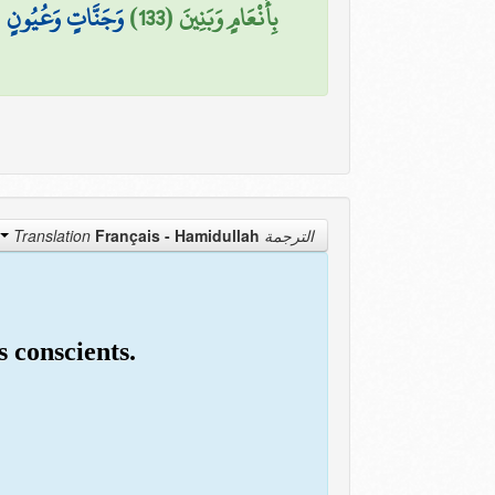
(
وَجَنَّاتٍ وَعُيُونٍ
بِأَنْعَامٍ وَبَنِينَ (133)
Français - Hamidullah
الترجمة Translation
 conscients.