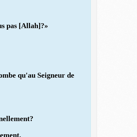
us pas [Allah]?»
ncombe qu'au Seigneur de
rnellement?
lement.