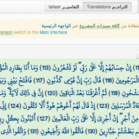
tafasir
التفاسيــر
Translations
التراجــم
ستفادة من
كافة مميزات المشروع
عبر
الواجهة الرئيسية
version
switch to the
Main interface
وَمَا أَنَا بِطَارِدِ الْمُؤ
)
113
(
إِنْ حِسَابُهُمْ إِلَّا عَلَىٰ رَبِّي ۖ لَوْ تَشْعُرُونَ
)
1
فَافْتَحْ بَيْنِي وَبَي
)
117
(
قَالَ رَبِّ إِنَّ قَوْمِي كَذَّبُونِ
)
116
(
الْمَرْجُومِينَ
إِنَّ فِي ذَٰلِكَ لَآيَةً ۖ وَ
)
120
(
ثُمَّ أَغْرَقْنَا بَعْدُ الْبَاقِينَ
)
119
(
لْمَشْحُونِ
إِنّ
)
124
(
إِذْ قَالَ لَهُمْ أَخُوهُمْ هُودٌ أَلَا تَتَّقُونَ
)
123
(
ادٌ الْمُرْسَلِينَ
أَتَبْنُونَ بِكُلِّ رِيع
)
127
(
نْ أَجْرٍ ۖ إِنْ أَجْرِيَ إِلَّا عَلَىٰ رَبِّ الْعَالَمِينَ
وَاتَّقُوا الَّذِ
)
131
(
فَاتَّقُوا اللَّهَ وَأَطِيعُونِ
)
130
(
ُم بَطَشْتُمْ جَبَّارِينَ