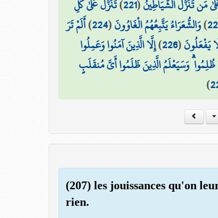
تَنَزَّلُ عَلَىٰ كُلِّ
)
221
(
َىٰ مَن تَنَزَّلُ الشَّيَاطِينُ
أَلَمْ تَرَ
)
224
(
وَالشُّعَرَاءُ يَتَّبِعُهُمُ الْغَاوُونَ
)
22
إِلَّا الَّذِينَ آمَنُوا وَعَمِلُوا
)
226
(
لَا يَفْعَلُونَ
ُلِمُوا ۗ وَسَيَعْلَمُ الَّذِينَ ظَلَمُوا أَيَّ مُنقَلَبٍ
)
2
(207) les jouissances qu'on leu
rien.