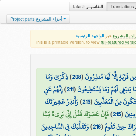
tafasir
التفاسيــر
Translations
Project parts
أجزاء المشروع
زات المشروع
عبر
الواجهة الرئيسية
This is a printable version, to view
full-featured versi
ذِكْرَىٰ وَمَا
)
208
(
ِن قَرْيَةٍ إِلَّا لَهَا مُنذِرُونَ
إِنَّهُمْ عَنِ
)
211
(
َا يَنبَغِي لَهُمْ وَمَا يَسْتَطِيعُونَ
وَأَنذِرْ عَشِيرَتَكَ
)
213
(
َتَكُونَ مِنَ الْمُعَذَّبِينَ
فَإِنْ عَصَوْكَ فَقُلْ إِنِّي بَرِيءٌ مِّمَّا
)
215
(
مِنِينَ
وَتَقَلُّبَكَ فِي السَّاجِدِينَ
)
218
(
َرَاكَ حِينَ تَقُومُ