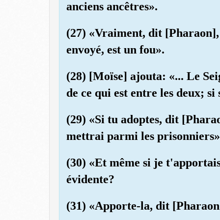
anciens ancêtres».
(27) «Vraiment, dit [Pharaon],
envoyé, est un fou».
(28) [Moïse] ajouta: «... Le S
de ce qui est entre les deux; 
(29) «Si tu adoptes, dit [Phara
mettrai parmi les prisonniers»
(30) «Et même si je t'apportais
évidente?
(31) «Apporte-la, dit [Pharaon