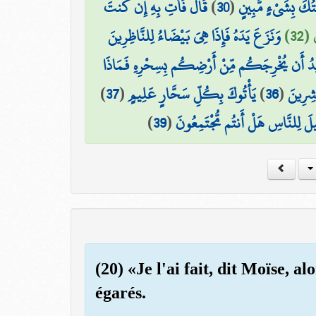
قَالَ فَأْتِ بِهِ إِن كُنتَ
)
30
(
ْتُكَ بِشَيْءٍ مُّبِينٍ
(32
وَنَزَعَ يَدَهُ فَإِذَا هِيَ بَيْضَاءُ لِلنَّاظِرِينَ
يدُ أَن يُخْرِجَكُم مِّنْ أَرْضِكُم بِسِحْرِهِ فَمَاذَا
)
37
(
يَأْتُوكَ بِكُلِّ سَحَّارٍ عَلِيمٍ
)
36
(
اشِرِينَ
)
39
(
يلَ لِلنَّاسِ هَلْ أَنتُم مُّجْتَمِعُونَ
(20) «Je l'ai fait, dit Moïse, 
égarés.