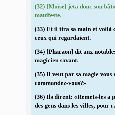
(32) [Moïse] jeta donc son bâto
manifeste.
(33) Et il tira sa main et voilà
ceux qui regardaient.
(34) [Pharaon] dit aux notables
magicien savant.
(35) Il veut par sa magie vous
commandez-vous?»
(36) Ils dirent: «Remets-les à p
des gens dans les villes, pour 