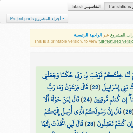
tafasir
التفاسيــر
Translations
Project parts
أجزاء المشروع
زات المشروع
عبر
الواجهة الرئيسية
This is a printable version, to view
full-featured versi
َمَّا خِفْتُكُمْ فَوَهَبَ لِي رَبِّي حُكْمًا وَجَعَلَنِي
قَالَ فِرْعَوْنُ وَمَا رَبُّ
)
22
(
تَّ بَنِي إِسْرَائِيلَ
قَالَ لِمَنْ حَوْلَهُ أَلَا
)
24
(
ا ۖ إِن كُنتُم مُّوقِنِينَ
قَالَ إِنَّ رَسُولَكُمُ الَّذِي أُرْسِلَ إِلَيْكُمْ
)
26
قَالَ لَئِنِ اتَّخَذْتَ إِلَٰهًا
)
28
(
ۖ إِن كُنتُمْ تَعْقِلُونَ