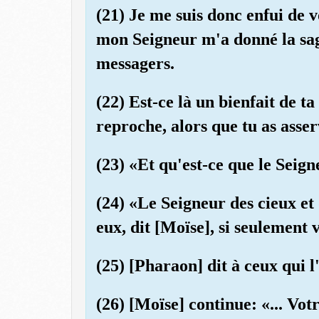
(21) Je me suis donc enfui de v
mon Seigneur m'a donné la sag
messagers.
(22) Est-ce là un bienfait de t
reproche, alors que tu as asser
(23) «Et qu'est-ce que le Seig
(24) «Le Seigneur des cieux et d
eux, dit [Moïse], si seulement
(25) [Pharaon] dit à ceux qui 
(26) [Moïse] continue: «... Vot