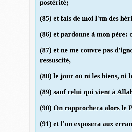
postérité;
(85) et fais de moi l'un des hér
(86) et pardonne à mon père: c
(87) et ne me couvre pas d'igno
ressuscité,
(88) le jour où ni les biens, ni 
(89) sauf celui qui vient à All
(90) On rapprochera alors le P
(91) et l'on exposera aux erran