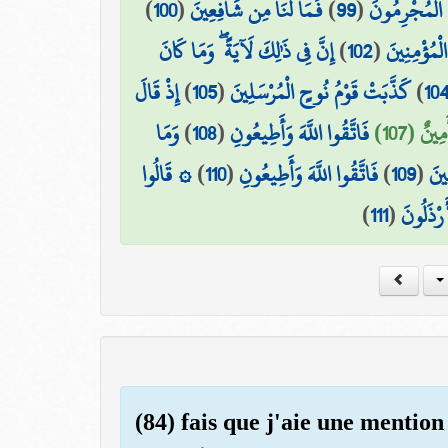
)
100
(
فَمَا لَنَا مِن شَافِعِينَ
)
99
(
َا الْمُجْرِمُونَ
إِنَّ فِي ذَٰلِكَ لَآيَةً ۖ وَمَا كَانَ
)
102
(
لْمُؤْمِنِينَ
إِذْ قَالَ
)
105
(
كَذَّبَتْ قَوْمُ نُوحٍ الْمُرْسَلِينَ
)
10
وَمَا
)
108
(
فَاتَّقُوا اللَّهَ وَأَطِيعُونِ
ِينٌ (107
۞ قَالُوا
)
110
(
فَاتَّقُوا اللَّهَ وَأَطِيعُونِ
)
109
(
ِينَ
)
111
(
َرْذَلُونَ
(84) fais que j'aie une mention