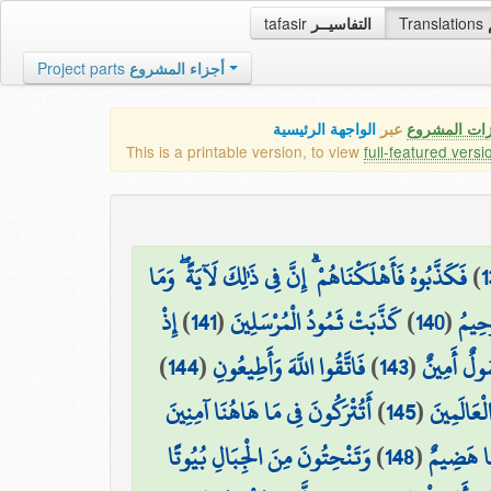
tafasir
التفاسيــر
Translations
Project parts
أجزاء المشروع
زات المشروع
عبر
الواجهة الرئيسية
This is a printable version, to view
full-featured versi
فَكَذَّبُوهُ فَأَهْلَكْنَاهُمْ ۗ إِنَّ فِي ذَٰلِكَ لَآيَةً ۖ وَمَا
)
1
إِذْ
)
141
(
كَذَّبَتْ ثَمُودُ الْمُرْسَلِينَ
)
140
(
َحِيمُ
)
144
(
فَاتَّقُوا اللَّهَ وَأَطِيعُونِ
)
143
(
ُولٌ أَمِينٌ
أَتُتْرَكُونَ فِي مَا هَاهُنَا آمِنِينَ
)
145
(
لْعَالَمِينَ
وَتَنْحِتُونَ مِنَ الْجِبَالِ بُيُوتًا
)
148
(
َا هَضِيمٌ