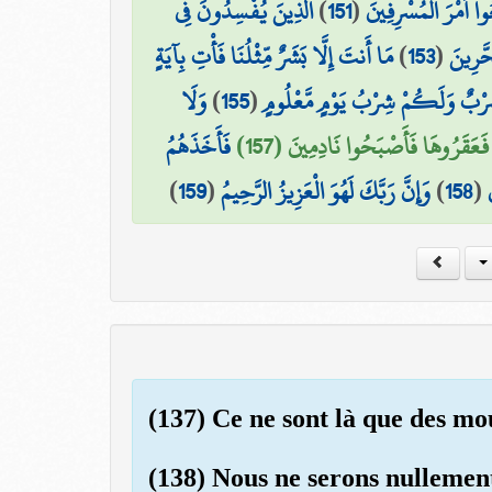
الَّذِينَ يُفْسِدُونَ فِي
)
151
(
وا أَمْرَ الْمُسْرِفِينَ
مَا أَنتَ إِلَّا بَشَرٌ مِّثْلُنَا فَأْتِ بِآيَةٍ
)
153
(
حَّرِينَ
وَلَا
)
155
(
 شِرْبٌ وَلَكُمْ شِرْبُ يَوْمٍ مَّعْلُومٍ
فَعَقَرُوهَا فَأَصْبَحُوا نَادِمِينَ (157)
فَأَخَذَهُمُ
)
159
(
وَإِنَّ رَبَّكَ لَهُوَ الْعَزِيزُ الرَّحِيمُ
)
158
(
(137) Ce ne sont là que des mo
(138) Nous ne serons nullement