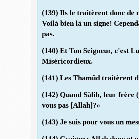
(139) Ils le traitèrent donc de 
Voilà bien là un signe! Cepend
pas.
(140) Et Ton Seigneur, c'est Lu
Miséricordieux.
(141) Les Thamûd traitèrent d
(142) Quand Sâlih, leur frère (
vous pas [Allah]?»
(143) Je suis pour vous un mes
(144) Craignez Allah donc et o