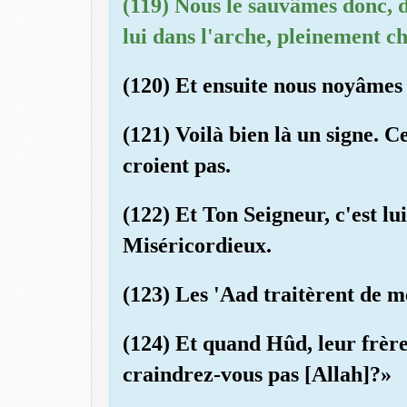
(119) Nous le sauvâmes donc, 
lui dans l'arche, pleinement c
(120) Et ensuite nous noyâmes le
(121) Voilà bien là un signe. C
croient pas.
(122) Et Ton Seigneur, c'est lu
Miséricordieux.
(123) Les 'Aad traitèrent de m
(124) Et quand Hûd, leur frère 
craindrez-vous pas [Allah]?»