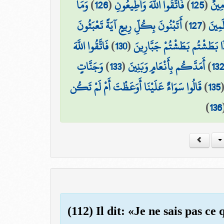
وَمَا
)
126
(
فَاتَّقُوا اللَّهَ وَأَطِيعُونِ
)
125
(
مِينٌ
أَتَبْنُونَ بِكُلِّ رِيعٍ آيَةً تَعْبَثُونَ
)
127
(
َمِينَ
فَاتَّقُوا اللَّهَ
)
130
(
ذَا بَطَشْتُم بَطَشْتُمْ جَبَّارِينَ
وَجَنَّاتٍ
)
133
(
أَمَدَّكُم بِأَنْعَامٍ وَبَنِينَ
)
13
قَالُوا سَوَاءٌ عَلَيْنَا أَوَعَظْتَ أَمْ لَمْ تَكُن
)
135
)
136
(112) Il dit: «Je ne sais pas ce 