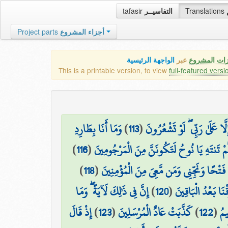
tafasir
التفاسيــر
Translations
Project parts
أجزاء المشروع
زات المشروع
عبر
الواجهة الرئيسية
This is a printable version, to view
full-featured versi
وَمَا أَنَا بِطَارِدِ
)
113
(
َا عَلَىٰ رَبِّي ۖ لَوْ تَشْعُرُونَ
)
116
(
َّمْ تَنتَهِ يَا نُوحُ لَتَكُونَنَّ مِنَ الْمَرْجُومِينَ
)
118
(
ْ فَتْحًا وَنَجِّنِي وَمَن مَّعِيَ مِنَ الْمُؤْمِنِينَ
إِنَّ فِي ذَٰلِكَ لَآيَةً ۖ وَمَا
)
120
(
قْنَا بَعْدُ الْبَاقِينَ
إِذْ قَالَ
)
123
(
كَذَّبَتْ عَادٌ الْمُرْسَلِينَ
)
122
(
يمُ