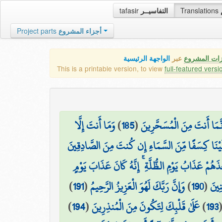
tafasir
التفاسيــر
Translations
Project parts
أجزاء المشروع
زات المشروع
عبر
الواجهة الرئيسية
This is a printable version, to view
full-featured versi
وَمَا أَنتَ إِلَّا
)
185
(
ِنَّمَا أَنتَ مِنَ الْمُسَحَّرِينَ
يْنَا كِسَفًا مِّنَ السَّمَاءِ إِن كُنتَ مِنَ الصَّادِقِينَ
َذَهُمْ عَذَابُ يَوْمِ الظُّلَّةِ ۚ إِنَّهُ كَانَ عَذَابَ يَوْمٍ
)
191
(
وَإِنَّ رَبَّكَ لَهُوَ الْعَزِيزُ الرَّحِيمُ
)
190
(
نِينَ
)
194
(
عَلَىٰ قَلْبِكَ لِتَكُونَ مِنَ الْمُنذِرِينَ
)
193