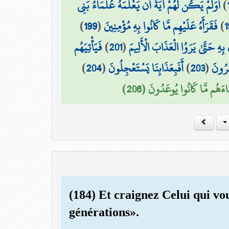
أَوَلَمْ يَكُن لَّهُمْ آيَةً أَن يَعْلَمَهُ عُلَمَاءُ بَنِي
)
)
199
(
فَقَرَأَهُ عَلَيْهِم مَّا كَانُوا بِهِ مُؤْمِنِينَ
)
1
فَيَأْتِيَهُم
)
201
(
 بِهِ حَتَّىٰ يَرَوُا الْعَذَابَ الْأَلِيمَ
)
204
(
أَفَبِعَذَابِنَا يَسْتَعْجِلُونَ
)
203
(
َرُونَ
َاءَهُم مَّا كَانُوا يُوعَدُونَ (206
(184) Et craignez Celui qui vou
générations».