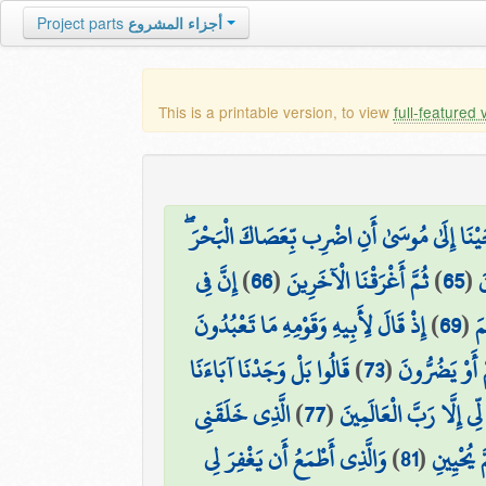
Project parts
أجزاء المشروع
This is a printable version, to view
full-featured 
ْحَيْنَا إِلَىٰ مُوسَىٰ أَنِ اضْرِب بِّعَصَاكَ الْبَحْرَ
إِنَّ فِي
)
66
(
ثُمَّ أَغْرَقْنَا الْآخَرِينَ
)
65
(
َ
إِذْ قَالَ لِأَبِيهِ وَقَوْمِهِ مَا تَعْبُدُونَ
)
69
(
مَ
قَالُوا بَلْ وَجَدْنَا آبَاءَنَا
)
73
(
 أَوْ يَضُرُّونَ
الَّذِي خَلَقَنِي
)
77
(
 لِّي إِلَّا رَبَّ الْعَالَمِينَ
وَالَّذِي أَطْمَعُ أَن يَغْفِرَ لِي
)
81
(
 يُحْيِينِ