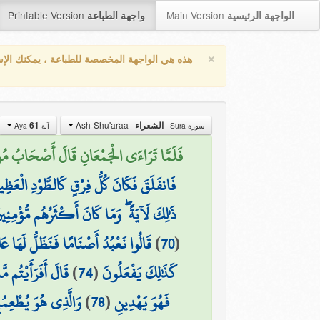
Printable Version
Main Version
الواجهة الرئيسية
واجهة الطباعة
×
هذه هي الواجهة المخصصة للطباعة ، يمكنك الإ
Ash-Shu'araa
61
الشعراء
سورة Sura
آية Aya
فَلَمَّا تَرَاءَى الْجَمْعَانِ قَالَ أَصْحَابُ مُوسَ)
فَانفَلَقَ فَكَانَ كُلُّ فِرْقٍ كَالطَّوْدِ الْعَظِي
ذَٰلِكَ لَآيَةً ۖ وَمَا كَانَ أَكْثَرُهُم مُّؤْمِنِين
قَالُوا نَعْبُدُ أَصْنَامًا فَنَظَلُّ لَهَا عَ
)
70
(
قَالَ أَفَرَأَيْتُم م
)
74
(
كَذَٰلِكَ يَفْعَلُونَ
وَالَّذِي هُوَ يُطْعِمُ
)
78
(
فَهُوَ يَهْدِينِ