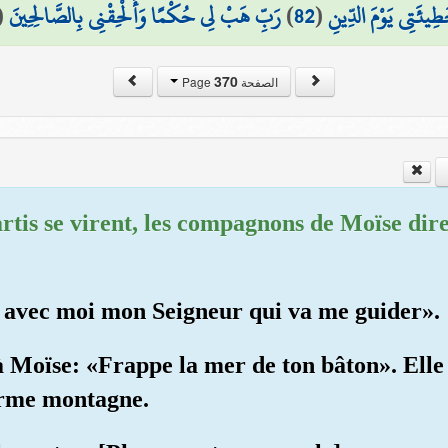
(
رَبِّ هَبْ لِي حُكْمًا وَأَلْحِقْنِي بِالصَّالِحِينَ
)
82
(
طِيئَتِي يَوْمَ الدِّينِ
370
الصفحة Page
artis se virent, les compagnons de Moïse dir
'ai avec moi mon Seigneur qui va me guider».
 Moïse: «Frappe la mer de ton bâton». Elle s
orme montagne.