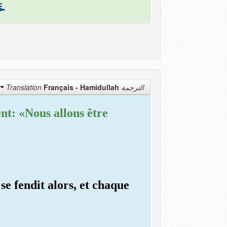
خَ
Français - Hamidullah
الترجمة Translation
ent: «Nous allons être
e fendit alors, et chaque