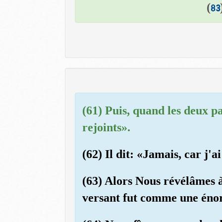
)
83
(61) Puis, quand les deux p
rejoints».
(62) Il dit: «Jamais, car j
(63) Alors Nous révélâmes à
versant fut comme une én