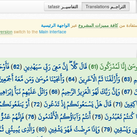
tafasir
التفاسيــر
Translations
التراجــم
ستفادة من
كافة مميزات المشروع
عبر
الواجهة الرئيسية
version
switch to the
Main interface
فَأَو ۖ
)
62
(
قَالَ كَلَّا ۖ إِنَّ مَعِيَ رَبِّي سَيَهْدِينِ
ىٰ إِنَّا لَمُدْرَكُونَ (61
وَأَنجَيْنَا مُوسَىٰ وَمَن مَّعَهُ أَجْمَعِين
)
64
(
وَأَزْلَفْنَا ثَمَّ الْآخَرِينَ
)
63
(
مِ
وَاتْلُ عَلَيْهِمْ نَبَأَ إِبْرَاهِي
)
68
(
وَإِنَّ رَبَّكَ لَهُوَ الْعَزِيزُ الرَّحِيمُ
)
67
(
َ
أَوْ يَنفَعُونَكُمْ
)
72
(
قَالَ هَلْ يَسْمَعُونَكُمْ إِذْ تَدْعُونَ
)
71
(
اكِفِينَ
فَإِنَّهُمْ عَدُوٌّ
)
76
(
أَنتُمْ وَآبَاؤُكُمُ الْأَقْدَمُونَ
)
75
(
َّا كُنتُمْ تَعْبُدُونَ
وَالَّذِي يُمِيتُنِي ثُمَّ
)
80
(
وَإِذَا مَرِضْتُ فَهُوَ يَشْفِينِ
)
79
(
نِي وَيَسْقِينِ