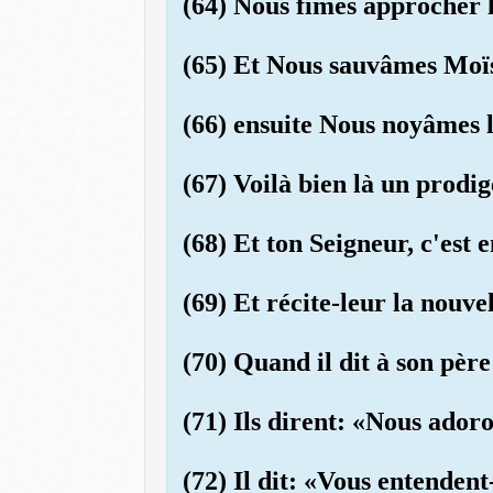
(64) Nous fîmes approcher l
(65) Et Nous sauvâmes Moïse
(66) ensuite Nous noyâmes l
(67) Voilà bien là un prodig
(68) Et ton Seigneur, c'est 
(69) Et récite-leur la nouv
(70) Quand il dit à son pèr
(71) Ils dirent: «Nous adoro
(72) Il dit: «Vous entendent