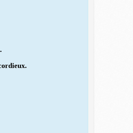
.
icordieux.
.