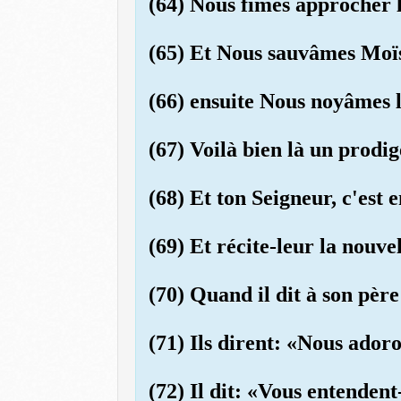
(64) Nous fîmes approcher l
(65) Et Nous sauvâmes Moïse
(66) ensuite Nous noyâmes l
(67) Voilà bien là un prodig
(68) Et ton Seigneur, c'est 
(69) Et récite-leur la nouv
(70) Quand il dit à son pèr
(71) Ils dirent: «Nous adoro
(72) Il dit: «Vous entendent