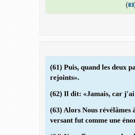
)
83
(61) Puis, quand les deux p
rejoints».
(62) Il dit: «Jamais, car j
(63) Alors Nous révélâmes à
versant fut comme une én