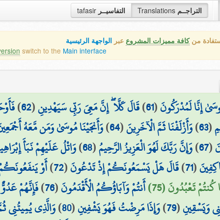
tafasir
التفاسيــر
Translations
التراجــم
ستفادة من
كافة مميزات المشروع
عبر
الواجهة الرئيسية
version
switch to the
Main interface
فَأَو ۖ
)
62
(
قَالَ كَلَّا ۖ إِنَّ مَعِيَ رَبِّي سَيَهْدِينِ
)
61
(
َىٰ إِنَّا لَمُدْرَكُونَ
وَأَنجَيْنَا مُوسَىٰ وَمَن مَّعَهُ أَجْمَعِين
)
64
(
وَأَزْلَفْنَا ثَمَّ الْآخَرِينَ
)
63
(
مِ
وَاتْلُ عَلَيْهِمْ نَبَأَ إِبْرَاهِي
)
68
(
وَإِنَّ رَبَّكَ لَهُوَ الْعَزِيزُ الرَّحِيمُ
)
67
(
َ
أَوْ يَنفَعُونَكُمْ
)
72
(
قَالَ هَلْ يَسْمَعُونَكُمْ إِذْ تَدْعُونَ
)
71
(
اكِفِينَ
فَإِنَّهُمْ عَدُوٌّ
)
76
(
أَنتُمْ وَآبَاؤُكُمُ الْأَقْدَمُونَ
َّا كُنتُمْ تَعْبُدُونَ (75
وَالَّذِي يُمِيتُنِي ثُمَّ
)
80
(
وَإِذَا مَرِضْتُ فَهُوَ يَشْفِينِ
)
79
(
نِي وَيَسْقِينِ