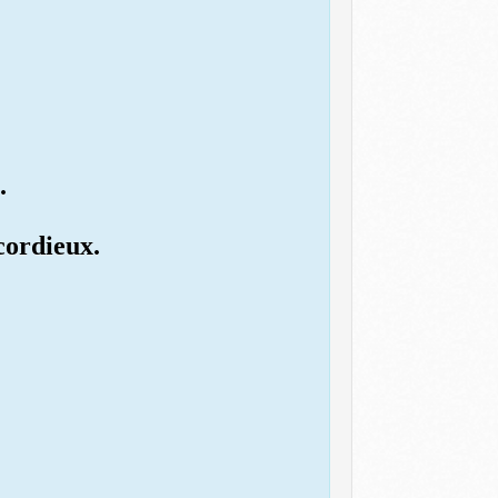
.
icordieux.
.