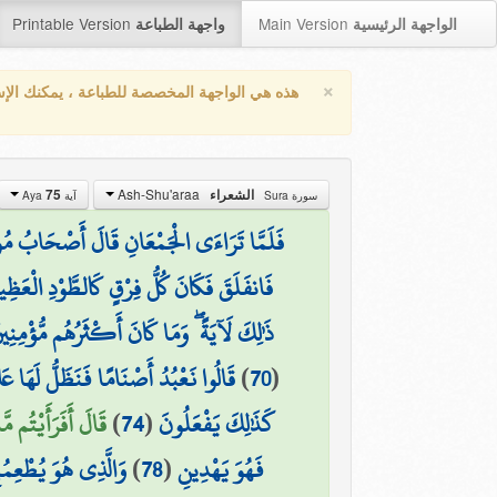
Printable Version
Main Version
الواجهة الرئيسية
واجهة الطباعة
×
هذه هي الواجهة المخصصة للطباعة ، يمكنك الإ
Ash-Shu'araa
75
الشعراء
سورة Sura
آية Aya
فَلَمَّا تَرَاءَى الْجَمْعَانِ قَالَ أَصْحَابُ مُوس
فَانفَلَقَ فَكَانَ كُلُّ فِرْقٍ كَالطَّوْدِ الْعَظِي
ذَٰلِكَ لَآيَةً ۖ وَمَا كَانَ أَكْثَرُهُم مُّؤْمِنِين
قَالُوا نَعْبُدُ أَصْنَامًا فَنَظَلُّ لَهَا عَ
)
70
(
قَالَ أَفَرَأَيْتُم م)
)
74
(
كَذَٰلِكَ يَفْعَلُونَ
وَالَّذِي هُوَ يُطْعِمُ
)
78
(
فَهُوَ يَهْدِينِ