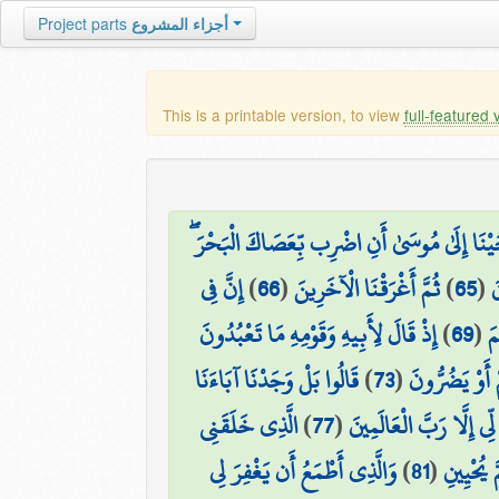
Project parts
أجزاء المشروع
This is a printable version, to view
full-featured 
ْحَيْنَا إِلَىٰ مُوسَىٰ أَنِ اضْرِب بِّعَصَاكَ الْبَحْرَ
إِنَّ فِي
)
66
(
ثُمَّ أَغْرَقْنَا الْآخَرِينَ
)
65
(
َ
إِذْ قَالَ لِأَبِيهِ وَقَوْمِهِ مَا تَعْبُدُونَ
)
69
(
مَ
قَالُوا بَلْ وَجَدْنَا آبَاءَنَا
)
73
(
 أَوْ يَضُرُّونَ
الَّذِي خَلَقَنِي
)
77
(
 لِّي إِلَّا رَبَّ الْعَالَمِينَ
وَالَّذِي أَطْمَعُ أَن يَغْفِرَ لِي
)
81
(
 يُحْيِينِ