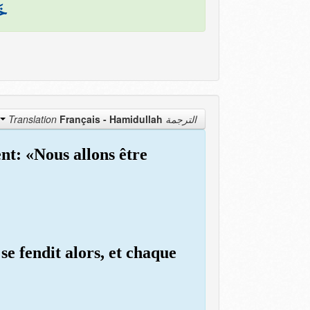
خَ
Français - Hamidullah
الترجمة Translation
ent: «Nous allons être
e fendit alors, et chaque