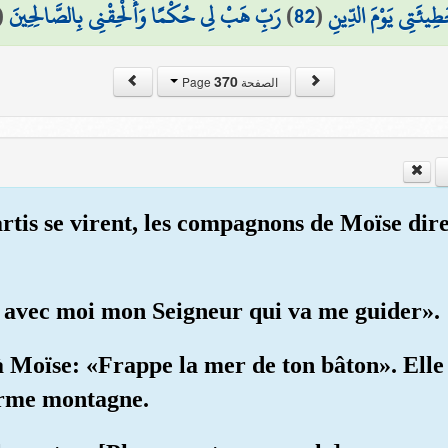
(
رَبِّ هَبْ لِي حُكْمًا وَأَلْحِقْنِي بِالصَّالِحِينَ
)
82
(
طِيئَتِي يَوْمَ الدِّينِ
370
الصفحة Page
artis se virent, les compagnons de Moïse dir
'ai avec moi mon Seigneur qui va me guider».
 Moïse: «Frappe la mer de ton bâton». Elle s
orme montagne.