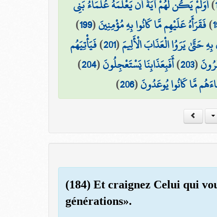
أَوَلَمْ يَكُن لَّهُمْ آيَةً أَن يَعْلَمَهُ عُلَمَاءُ بَنِي
)
)
199
(
فَقَرَأَهُ عَلَيْهِم مَّا كَانُوا بِهِ مُؤْمِنِينَ
)
1
فَيَأْتِيَهُم
)
201
(
 بِهِ حَتَّىٰ يَرَوُا الْعَذَابَ الْأَلِيمَ
)
204
(
أَفَبِعَذَابِنَا يَسْتَعْجِلُونَ
)
203
(
َرُونَ
)
206
(
َاءَهُم مَّا كَانُوا يُوعَدُونَ
(184) Et craignez Celui qui vou
générations».