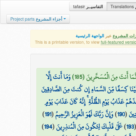
tafasir
التفاسيــر
Translations
Project parts
أجزاء المشروع
زات المشروع
عبر
الواجهة الرئيسية
This is a printable version, to view
full-featured versi
ِنَّمَا أَنتَ مِنَ الْمُسَحَّرِينَ (185
وَمَا أَنتَ إِلَّا
يْنَا كِسَفًا مِّنَ السَّمَاءِ إِن كُنتَ مِنَ الصَّادِقِينَ
َذَهُمْ عَذَابُ يَوْمِ الظُّلَّةِ ۚ إِنَّهُ كَانَ عَذَابَ يَوْمٍ
)
191
(
وَإِنَّ رَبَّكَ لَهُوَ الْعَزِيزُ الرَّحِيمُ
)
190
(
نِينَ
)
194
(
عَلَىٰ قَلْبِكَ لِتَكُونَ مِنَ الْمُنذِرِينَ
)
193