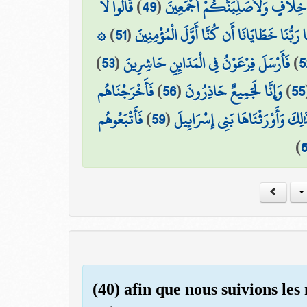
قَالُوا لَا
)
49
(
خِلَافٍ وَلَأُصَلِّبَنَّكُمْ أَجْمَعِينَ
۞
)
51
(
ا رَبُّنَا خَطَايَانَا أَن كُنَّا أَوَّلَ الْمُؤْمِنِينَ
)
53
(
فَأَرْسَلَ فِرْعَوْنُ فِي الْمَدَائِنِ حَاشِرِينَ
)
5
فَأَخْرَجْنَاهُم
)
56
(
وَإِنَّا لَجَمِيعٌ حَاذِرُونَ
)
55
فَأَتْبَعُوهُم
)
59
(
ٰلِكَ وَأَوْرَثْنَاهَا بَنِي إِسْرَائِيلَ
)
(40) afin que nous suivions les 