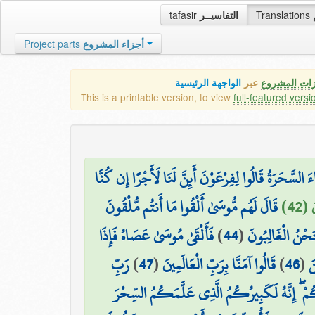
tafasir
التفاسيــر
Translations
Project parts
أجزاء المشروع
زات المشروع
عبر
الواجهة الرئيسية
This is a printable version, to view
full-featured versi
َ السَّحَرَةُ قَالُوا لِفِرْعَوْنَ أَئِنَّ لَنَا لَأَجْرًا إِن كُنَّا
 (42
قَالَ لَهُم مُّوسَىٰ أَلْقُوا مَا أَنتُم مُّلْقُونَ
فَأَلْقَىٰ مُوسَىٰ عَصَاهُ فَإِذَا
)
44
(
لَنَحْنُ الْغَالِبُونَ
رَبِّ
)
47
(
قَالُوا آمَنَّا بِرَبِّ الْعَالَمِينَ
)
46
(
َ
ُمْ ۖ إِنَّهُ لَكَبِيرُكُمُ الَّذِي عَلَّمَكُمُ السِّحْرَ