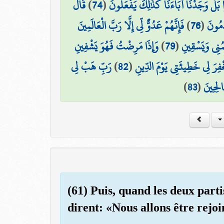
قَالَ
)
74
(
ا بَلْ وَجَدْنَا آبَاءَنَا كَذَٰلِكَ يَفْعَلُونَ
فَإِنَّهُمْ عَدُوٌّ لِّي إِلَّا رَبَّ الْعَالَمِينَ
)
76
(
َمُونَ
وَإِذَا مَرِضْتُ فَهُوَ يَشْفِينِ
)
79
(
مُنِي وَيَسْقِينِ
رَبِّ هَبْ لِي
)
82
(
ْفِرَ لِي خَطِيئَتِي يَوْمَ الدِّينِ
)
83
(
الِحِينَ
(61) Puis, quand les deux part
dirent: «Nous allons être rejoi