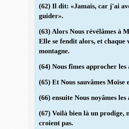
(62) Il dit: «Jamais, car j'ai
guider».
(63) Alors Nous révélâmes à M
Elle se fendit alors, et chaqu
montagne.
(64) Nous fîmes approcher les 
(65) Et Nous sauvâmes Moïse et
(66) ensuite Nous noyâmes les 
(67) Voilà bien là un prodige, 
croient pas.