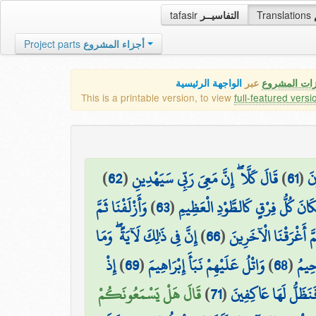
tafasir
التفاسيــر
Translations
Project parts
أجزاء المشروع
زات المشروع
عبر
الواجهة الرئيسية
This is a printable version, to view
full-featured versi
)
62
(
قَالَ كَلَّا ۖ إِنَّ مَعِيَ رَبِّي سَيَهْدِينِ
)
61
(
نَ
وَأَزْلَفْنَا ثَمَّ
)
63
(
َانَ كُلُّ فِرْقٍ كَالطَّوْدِ الْعَظِيمِ
إِنَّ فِي ذَٰلِكَ لَآيَةً ۖ وَمَا
)
66
(
مَّ أَغْرَقْنَا الْآخَرِينَ
إِذْ
)
69
(
وَاتْلُ عَلَيْهِمْ نَبَأَ إِبْرَاهِيمَ
)
68
(
َحِيمُ
قَالَ هَلْ يَسْمَعُونَكُمْ
)
71
(
َنَظَلُّ لَهَا عَاكِفِينَ