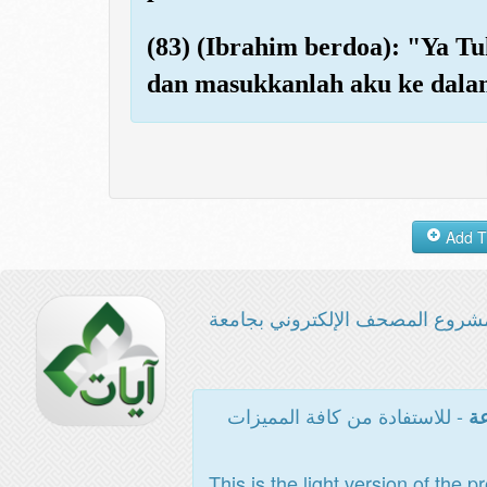
(83) (Ibrahim berdoa): "Ya T
dan masukkanlah aku ke dalam
شروع المصحف الإلكتروني بجامعة
- للاستفادة من كافة المميزات
عة
This is the light version of the p