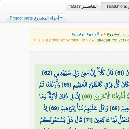
tafasir
التفاسيــر
Translations
Project parts
أجزاء المشروع
زات المشروع
عبر
الواجهة الرئيسية
This is a printable version, to view
full-featured versi
)
62
(
قَالَ كَلَّا ۖ إِنَّ مَعِيَ رَبِّي سَيَهْدِينِ
)
61
(
نَ
وَأَزْلَفْنَا ثَمَّ
)
63
(
َانَ كُلُّ فِرْقٍ كَالطَّوْدِ الْعَظِيمِ
ُمَّ أَغْرَقْنَا الْآخَرِينَ (66
إِنَّ فِي ذَٰلِكَ لَآيَةً ۖ وَمَا
إِذْ
)
69
(
وَاتْلُ عَلَيْهِمْ نَبَأَ إِبْرَاهِيمَ
)
68
(
َحِيمُ
قَالَ هَلْ يَسْمَعُونَكُمْ
)
71
(
َنَظَلُّ لَهَا عَاكِفِينَ