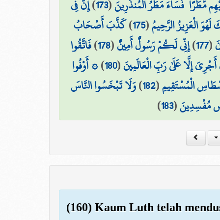
إِنَّ فِي
)
173
(
يْهِم مَّطَرًا ۖ فَسَاءَ مَطَرُ الْمُنذَرِينَ
كَذَّبَ أَصْحَابُ
)
175
(
َكَ لَهُوَ الْعَزِيزُ الرَّحِيمُ
فَاتَّقُوا
)
178
(
إِنِّي لَكُمْ رَسُولٌ أَمِينٌ
)
177
(
نَ
۞ أَوْفُوا
)
180
(
أَجْرِيَ إِلَّا عَلَىٰ رَبِّ الْعَالَمِينَ
وَلَا تَبْخَسُوا النَّاسَ
)
182
(
سْطَاسِ الْمُسْتَقِيمِ
)
183
(
رْضِ مُفْسِدِينَ
(160) Kaum Luth telah mendus