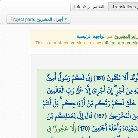
tafasir
التفاسيــر
Translations
Project parts
أجزاء المشروع
زات المشروع
عبر
الواجهة الرئيسية
This is a printable version, to view
full-featured versi
إِنِّي لَكُمْ رَسُولٌ أَمِينٌ
)
161
(
ُوطٌ أَلَا تَتَّقُونَ
ِ مِنْ أَجْرٍ ۖ إِنْ أَجْرِيَ إِلَّا عَلَىٰ رَبِّ الْعَالَمِينَ
 خَلَقَ لَكُمْ رَبُّكُم مِّنْ أَزْوَاجِكُم ۚ بَلْ أَنتُمْ
قَالَ إِنِّي لِعَمَلِكُم مِّنَ
)
167
(
 مِنَ الْمُخْرَجِينَ
إِلَّا عَجُوزًا فِي
)
170
(
نَجَّيْنَاهُ وَأَهْلَهُ أَجْمَعِينَ