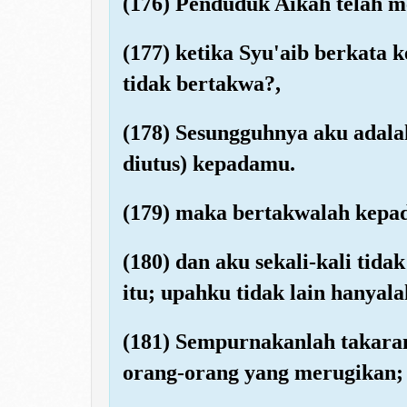
(176) Penduduk Aikah telah m
(177) ketika Syu'aib berkat
tidak bertakwa?,
(178) Sesungguhnya aku adala
diutus) kepadamu.
(179) maka bertakwalah kepad
(180) dan aku sekali-kali tid
itu; upahku tidak lain hanyal
(181) Sempurnakanlah takara
orang-orang yang merugikan;