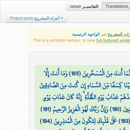
tafasir
التفاسيــر
Translations
Project parts
أجزاء المشروع
زات المشروع
عبر
الواجهة الرئيسية
This is a printable version, to view
full-featured versi
وَمَا أَنتَ إِلَّا
)
185
(
ِنَّمَا أَنتَ مِنَ الْمُسَحَّرِينَ
يْنَا كِسَفًا مِّنَ السَّمَاءِ إِن كُنتَ مِنَ الصَّادِقِينَ
َذَهُمْ عَذَابُ يَوْمِ الظُّلَّةِ ۚ إِنَّهُ كَانَ عَذَابَ يَوْمٍ
)
191
(
وَإِنَّ رَبَّكَ لَهُوَ الْعَزِيزُ الرَّحِيمُ
)
190
(
نِينَ
)
194
(
عَلَىٰ قَلْبِكَ لِتَكُونَ مِنَ الْمُنذِرِينَ
)
193