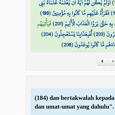
أَوَلَمْ يَكُن لَّهُمْ آيَةً أَن يَعْلَمَهُ عُلَمَاءُ بَنِي
)
)
199
(
فَقَرَأَهُ عَلَيْهِم مَّا كَانُوا بِهِ مُؤْمِنِينَ
)
1
فَيَأْتِيَهُم
)
201
(
 بِهِ حَتَّىٰ يَرَوُا الْعَذَابَ الْأَلِيمَ
)
204
(
أَفَبِعَذَابِنَا يَسْتَعْجِلُونَ
)
203
(
َرُونَ
)
206
(
َاءَهُم مَّا كَانُوا يُوعَدُونَ
(184) dan bertakwalah kepada
dan umat-umat yang dahulu".