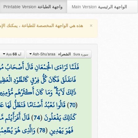
Printable Version
Main Version
الواجهة الرئيسية
واجهة الطباعة
×
هذه هي الواجهة المخصصة للطباعة ، يمكنك الإ
Ash-Shu'araa
الشعراء
68
سورة Sura
آية Aya
فَلَمَّا تَرَاءَى الْجَمْعَانِ قَالَ أَصْحَابُ مُوس
فَانفَلَقَ فَكَانَ كُلُّ فِرْقٍ كَالطَّوْدِ الْعَظِي
ذَٰلِكَ لَآيَةً ۖ وَمَا كَانَ أَكْثَرُهُم مُّؤْمِنِين
(
70
)
قَالُوا نَعْبُدُ أَصْنَامًا فَنَظَلُّ لَهَا عَ
كَذَٰلِكَ يَفْعَلُونَ
(
74
)
قَالَ أَفَرَأَيْتُم م
فَهُوَ يَهْدِينِ
(
78
)
وَالَّذِي هُوَ يُطْعِمُ