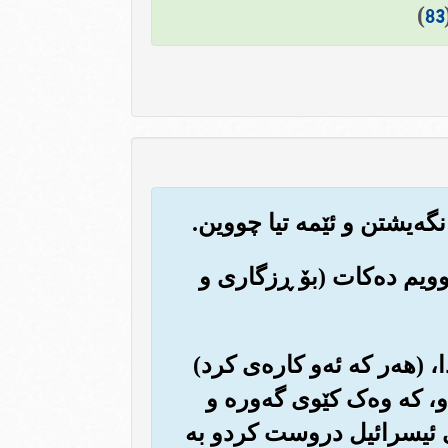
)
83
نموویم ده‌کات (بۆ ڕزگاری و
ا، (هه‌ر که ئه‌و کاره‌ی کرد)
و، که وه‌ک کێوی گه‌وره و
وه‌ی ئیسرائیل دروست کردو به