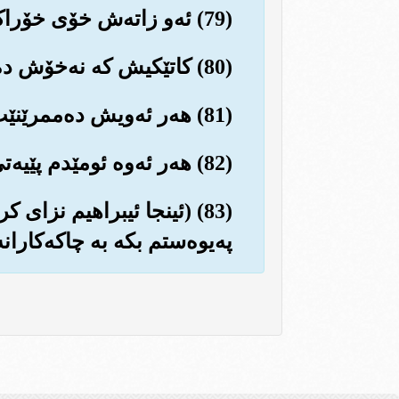
(79) ئه‌و زاته‌ش خۆی خۆراکم پێ ده‌به‌خشێت و تینویه‌تیم ده‌شکێنێت...
(80) کاتێکیش که نه‌خۆش ده‌که‌وم، ئه‌وه هه‌ر ئه‌و چاره‌سه‌رم ده‌کات و شیفام بۆ ده‌نێرێت...
(81) هه‌ر ئه‌ویش ده‌ممرێنێت و له‌وه‌ودواش زیندووم ده‌کاته‌وه‌...
(82) هه‌ر ئه‌وه ئومێدم پێیه‌تی که له گوناهم خۆش ببێت له ڕۆژی قیامه‌تدا...
(83) (ئینجا ئیبراهیم نزای
په‌یوه‌ستم بکه به چاکه‌کارانه‌