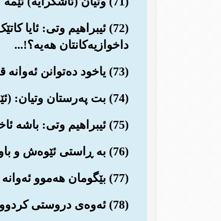
(71) وتیان (ئاشکرایه‌) ئێمه کۆمه‌ڵێ بت ده‌په‌رستین و به‌رده‌وام ده‌ورو خولیان ده‌ده‌ین.
(72) ئیبراهیم وتی: ئایا کات
داخوازیه‌کانتان هه‌یه‌؟!...
(73) یاخود ده‌توانن ئه‌وانه قازانجێک یان زیانێکتان پێبگه‌یه‌نن؟...
(74) بت په‌رستان وتیان: (ئێمه ئه‌وه نازانین) باو باپیرانمان بینیوه ئاوایان کردووه (ئێمه‌ش وا ده‌که‌ین)...
(75) ئیبراهیم وتی: باشه ئاخر ئێوه نابینن چی ده‌په‌رستن (که‌ی ئه‌و شتانه شایسته‌ی په‌رستنن)...
(76) به ڕاستی ئێوه‌ش و باو باپیرانی دێرینیشتان (به هه‌ڵه‌دا چوون)...
(77) بێگومان هه‌موو ئه‌وانه دوژمنی منن، به دوژمنی خۆمیان ده‌زانم جگه له په‌روه‌ردگاری جیهانه‌کان...
(78) ئه‌وه‌ی دروستی کردووم هه‌ر ئه‌و ڕێنموییم ده‌کات (بۆ به‌خته‌وه‌ری هه‌ردوو جیهان)...