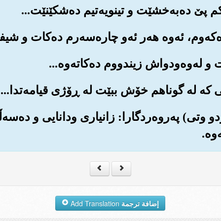
 کردو وتی) په‌روه‌ردگارا: زانیاری ودانایی و ده‌سه
وه‌.
إضافة ترجمة
Add Translation