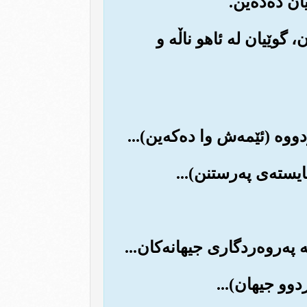
ن، گوێیان له ئا‌هو ناڵه و