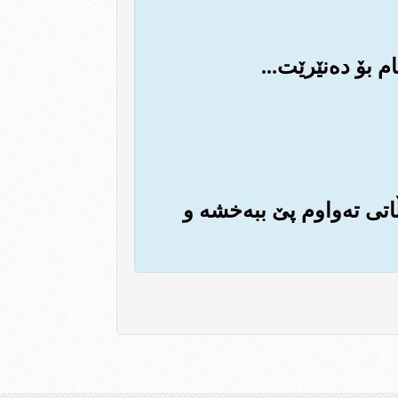
‌ڵاتی ته‌واوم پێ ببه‌خشه و