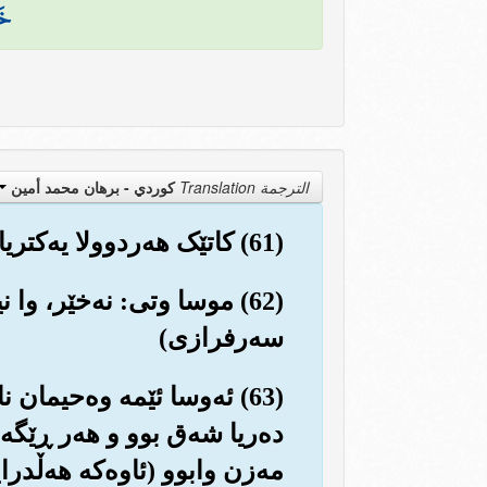
خَ
الترجمة Translation
كوردي - برهان محمد أمين
(61) کاتێک هه‌ردوولا یه‌کتریان به‌دی کرد، یارانی موسا وتیان: به‌ڕاستی پێمانگه‌یشتن و ئێمه تیا چووین.
(62) موسا وتی: نه‌خێر، وا
سه‌رفرازی)
(63) ئه‌وسا ئێمه وه‌حیمان 
ده‌ریا شه‌ق بوو و هه‌ر ڕێگه
مه‌زن وابوو (ئاوه‌که هه‌ڵدرا