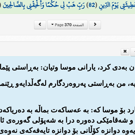
طِيئَتِي يَوْمَ الدِّينِ
(
82
)
رَبِّ هَبْ لِي حُكْمًا وَأَلْحِقْنِي بِالصَّالِحِينَ
(
370
الصفحة Page
 نیه‌، من به‌ڕاستی په‌روه‌ردگارم له‌گه‌ڵدایه‌و ڕێ
نارد بۆ موسا که‌: به عه‌ساکه‌ت بماڵه به ده‌ریاکه‌د
 و شه‌قامێکی ده‌وره درا به شه‌پۆلی گه‌وره‌ی ئا
یه‌وه دوانزه کۆڵانی بۆ دوانزه تایه‌فه‌که‌ی نه‌