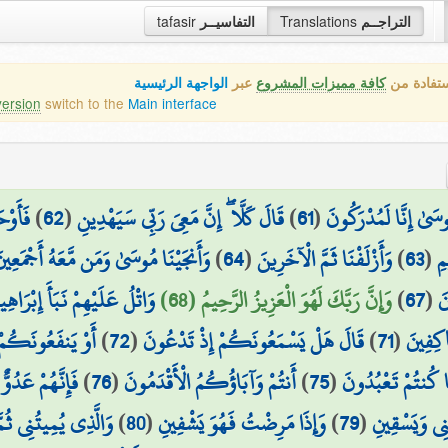
التراجــم
Translations
التفاسيــر
tafasir
ستفادة من
كافة مميزات المشروع
عبر
الواجهة الرئيسية
version
switch to the
Main interface
َىٰ إِنَّا لَمُدْرَكُونَ
(
61
)
قَالَ كَلَّا ۖ إِنَّ مَعِيَ رَبِّي سَيَهْدِينِ
(
62
)
فَأَوْح
مِ
(
63
)
وَأَزْلَفْنَا ثَمَّ الْآخَرِينَ
(
64
)
وَأَنجَيْنَا مُوسَىٰ وَمَن مَّعَهُ أَجْمَعِين
َ
(
67
)
وَإِنَّ رَبَّكَ لَهُوَ الْعَزِيزُ الرَّحِيمُ (68)
وَاتْلُ عَلَيْهِمْ نَبَأَ إِبْرَاهِي
اكِفِينَ
(
71
)
قَالَ هَلْ يَسْمَعُونَكُمْ إِذْ تَدْعُونَ
(
72
)
أَوْ يَنفَعُونَكُمْ
َّا كُنتُمْ تَعْبُدُونَ
(
75
)
أَنتُمْ وَآبَاؤُكُمُ الْأَقْدَمُونَ
(
76
)
فَإِنَّهُمْ عَدُوٌّ
نِي وَيَسْقِينِ
(
79
)
وَإِذَا مَرِضْتُ فَهُوَ يَشْفِينِ
(
80
)
وَالَّذِي يُمِيتُنِي ثُمَّ