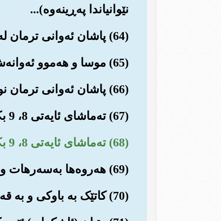
نێوانیاندا په‌ڕینه‌وه‌)...
(64) پاشان ئه‌وانی ترمان له‌و شوێنه نزیک کرده‌وه‌...
(65) موسا و هه‌موو ئه‌وانه‌ش له‌گه‌ڵیدا بوون ڕزگارمان بوو...
(66) پاشان ئه‌وانی ترمان نوقمی ده‌ریا کرد.
(67) ته‌ماشای ئایه‌تی 8، 9 بکه‌.
(68) ته‌ماشای ئایه‌تی 8، 9 بکه‌.
(69) هه‌روه‌ها به‌سه‌رهات وهه‌واڵی ئیبراهیم بۆ ئه‌و خه‌ڵکه باس بکه.
(70) کاتێک به باوکی و به قه‌ومه‌که‌ی وت: باشه‌، ئه‌وه ئێوه چی ده‌په‌رستن؟!