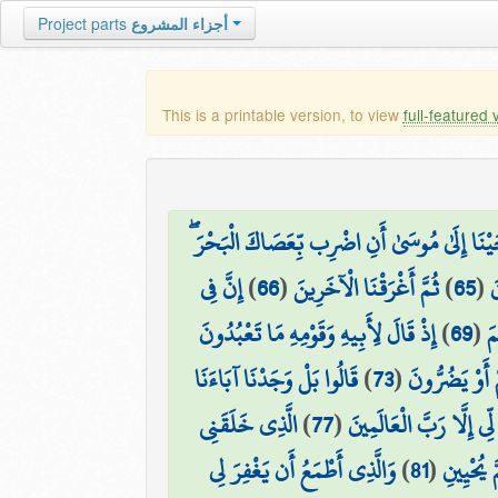
أجزاء المشروع
Project parts
This is a printable version, to view
full-featured 
َيْنَا إِلَىٰ مُوسَىٰ أَنِ اضْرِب بِّعَصَاكَ الْبَحْرَ ۖ
َ
(
65
)
ثُمَّ أَغْرَقْنَا الْآخَرِينَ
(
66
)
إِنَّ فِي
مَ
(
69
)
إِذْ قَالَ لِأَبِيهِ وَقَوْمِهِ مَا تَعْبُدُونَ
 أَوْ يَضُرُّونَ
(
73
)
قَالُوا بَلْ وَجَدْنَا آبَاءَنَا
 لِّي إِلَّا رَبَّ الْعَالَمِينَ
(
77
)
الَّذِي خَلَقَنِي
 يُحْيِينِ
(
81
)
وَالَّذِي أَطْمَعُ أَن يَغْفِرَ لِي