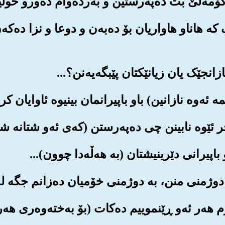
ێک که هاناو هاواریان بۆ ده‌به‌ن و دوعا و نزا ده‌که‌