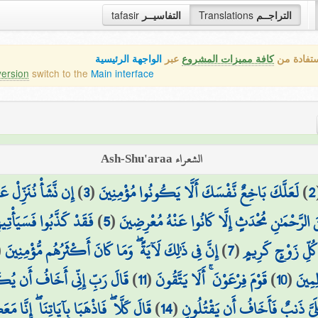
التراجــم
Translations
التفاسيــر
tafasir
ستفادة من
كافة مميزات المشروع
عبر
الواجهة الرئيسية
version
switch to the
Main interface
الشعراء Ash-Shu'araa
2
)
لَعَلَّكَ بَاخِعٌ نَّفْسَكَ أَلَّا يَكُونُوا مُؤْمِنِينَ
(
3
)
إِن نَّشَأْ نُنَزِّلْ ع
َ الرَّحْمَٰنِ مُحْدَثٍ إِلَّا كَانُوا عَنْهُ مُعْرِضِينَ
(
5
)
فَقَدْ كَذَّبُوا فَسَيَأْتِيه
كُلِّ زَوْجٍ كَرِيمٍ
(
7
)
إِنَّ فِي ذَٰلِكَ لَآيَةً ۖ وَمَا كَانَ أَكْثَرُهُم مُّؤْمِنِينَ
(
ِمِينَ
(
10
)
قَوْمَ فِرْعَوْنَ ۚ أَلَا يَتَّقُونَ
(
11
)
قَالَ رَبِّ إِنِّي أَخَافُ أَن يُكَ
َلَيَّ ذَنبٌ فَأَخَافُ أَن يَقْتُلُونِ
(
14
)
قَالَ كَلَّا ۖ فَاذْهَبَا بِآيَاتِنَا ۖ إِنَّا 