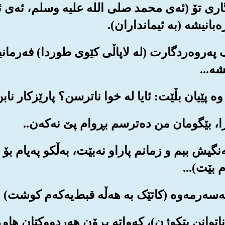
دگاری تۆ (ئه‌ی محمد صلی الله علیه وسلم، ئه‌ی ئیم
ه‌بانیشه (به ئیمانداران).
کاتێک په‌روه‌ردگارت (له لاپاڵی کێوی طوردا) فه‌رما
ه‌...
 نه‌نگیش ببم و زمانم پاراو نه‌بێت، به‌ڵکو په‌یام 
 بێت)...
 (ناتوانن بتکوژن)، که‌واته بڕۆن هه‌ردووکتان هاو