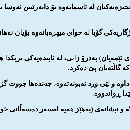
عجیزه‌یه‌کیان له ئاسمانه‌وه بۆ دابه‌زێنین ئه‌وسا ب
ۆژگاریه‌کی گۆیا له خوای میهره‌بانه‌وه بۆیان نه‌ها
ه‌ی ئێمه‌یان) به‌درۆ زانی، له ئاینده‌یه‌کی نزیکدا 
ه گاڵته‌یان پێ ده‌کرد.
نه‌داوه و لێی ورد نه‌بونه‌ته‌وه، چه‌نده‌ها جووت 
دا ڕواندووه‌.
‌ڵگه و نیشانه‌ی (به‌هێز هه‌یه له‌سه‌ر ده‌سه‌ڵاتی خ