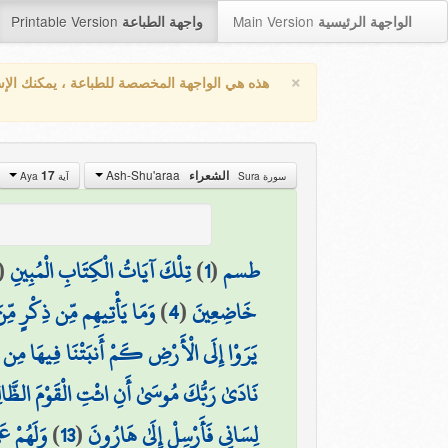
Printable Version
Main Version
الواجهة الرئيسية
واجهة الطباعة
×
هذه هي الواجهة المخصصة للطباعة ، يمكنك الإ
Ash-Shu'araa
الشعراء
17
سورة Sura
آية Aya
طسم
(
1
)
تِلْكَ آيَاتُ الْكِتَابِ الْمُبِينِ
(
خَاضِعِينَ
(
4
)
وَمَا يَأْتِيهِم مِّن ذِكْرٍ مِّن
يَرَوْا إِلَى الْأَرْضِ كَمْ أَنبَتْنَا فِيهَا مِن 
نَادَىٰ رَبُّكَ مُوسَىٰ أَنِ ائْتِ الْقَوْمَ الظَّال
لِسَانِي فَأَرْسِلْ إِلَىٰ هَارُونَ
(
13
)
وَلَهُمْ ع