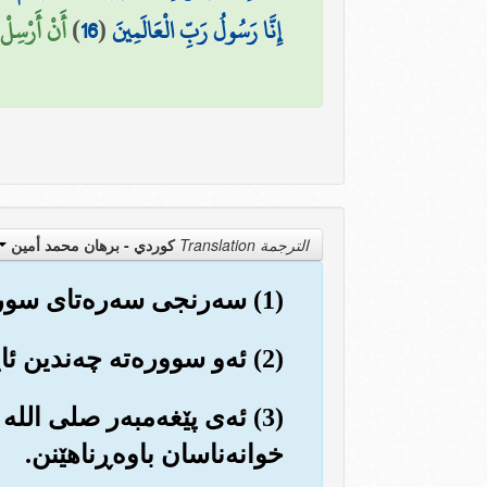
إِنَّا رَسُولُ رَبِّ الْعَالَمِينَ
(
16
)
أَنْ أَرْسِلْ 
الترجمة Translation
كوردي - برهان محمد أمين
(1) سه‌رنجی سه‌ره‌تای سوره‌تی (البقر‌ة) بده.
(2) ئه‌و سووره‌ته چه‌ندین ئایه‌ته له ئایه‌ته‌کانی قورئانی ئاشکرا و ڕوون
(3) ئه‌ی پێغه‌مبه‌ر صلی ال
خوانه‌ناسان باوه‌ڕناهێنن.