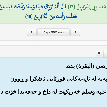
مَعَنَا بَنِي إِسْرَائِيلَ (17)
قَالَ أَلَمْ نُرَبِّكَ فِينَا وَلِيدًا وَلَبِثْتَ فِينَا م
فَعَلْتَ وَأَنتَ مِنَ الْكَافِرِينَ
(
19
)
367
الصفحة Page
له علیه وسلم خه‌ریکیت له داخ و خه‌فه‌تدا خۆت ده