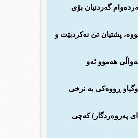
ه‌رده‌وام گه‌ردنیان بۆی
تووه‌، پشتیان تێ نه‌کردبێت و
هه‌واڵی هه‌موو ئه‌و
گژوگیاو ڕووه‌کی به نرخی
وای په‌روه‌ردگار) که‌چی