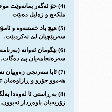
(4) خۆ ئه‌گه‌ر بمانه‌وێت مو
ملکه‌چ و زه‌لیل ده‌بێت
(5) هیچ یاد خستنه‌وه و ئام
سه‌رپێچیان لێ نه‌کردبێت.
(6) بێگومان ئه‌وانه (به‌رنام
سه‌ره‌نجامه‌یان پێ ده‌گات، ک
(7) ئایا سه‌رنجی زه‌وییان 
هه‌موو جۆرو و ڕازاوه‌مان تێ
(8) به ڕاستی ئا له‌وه‌دا به
زۆربه‌یان باوه‌ڕدار نه‌بوون.