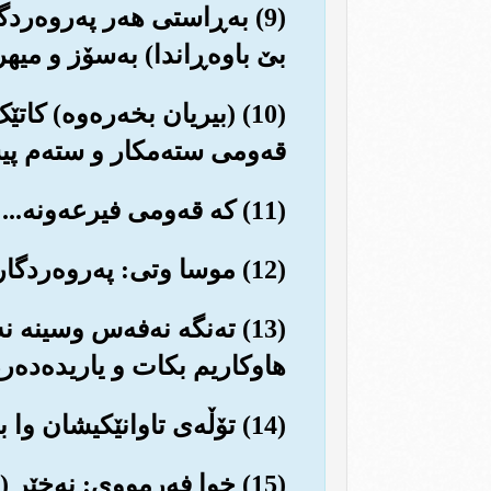
(9) به‌ڕاستی هه‌ر په‌روه‌ر
بێ باوه‌ڕاندا) به‌سۆز و میهر
(10) (بیریان بخه‌ره‌وه‌) 
قه‌ومی سته‌مکار و سته‌م پیش
(11) که قه‌ومی فیرعه‌ونه... وه پێیان بڵێت: ئایا له خوا ناترسن؟ پارێزکار نابن؟
(12) موسا وتی: په‌روه‌ردگارا، بێگومان من ده‌ترسم بڕوام پێ نه‌که‌ن..
(13) ته‌نگه نه‌فه‌س وسینه
هاوکاریم بکات و یاریده‌ده‌رم
(14) تۆڵه‌‌ی تاوانێکیشان وا به‌سه‌رمه‌وه (کاتێک به هه‌ڵه قبط‌یه‌که‌م کوشت) بۆیه ده‌ترسم بمکوژنه‌وه‌...
(15) خوا فه‌رمووی: نه‌خێر