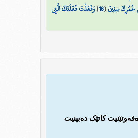
ِنْ عُمُرِكَ سِنِينَ
(
18
)
وَفَعَلْتَ فَعْلَتَكَ الَّتِي
‌فه‌وتێنیت کاتێک ده‌بینیت