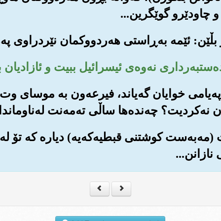
 و چاودێرو گوێگرین...
 په‌یامی خوایان گه‌یاند، فیرعه‌ون به موسای وت: 
ن نه‌کردیت؟ چه‌نده‌ها ساڵی ته‌مه‌نت له‌ناوماندا ن
ت (مه‌به‌ست کوشتنی قبطیه‌که‌یه‌) دیاره که تۆ له
نازانن...