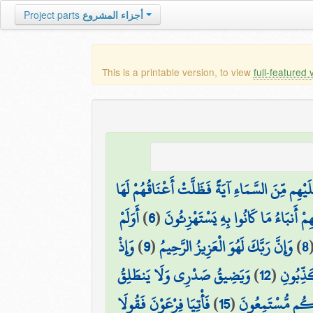
أجزاء المشروع
Project parts
This is a printable version, to view
full-featured 
َلَيْهِم مِّنَ السَّمَاءِ آيَةً فَظَلَّتْ أَعْنَاقُهُمْ لَهَا
ِمْ أَنبَاءُ مَا كَانُوا بِهِ يَسْتَهْزِئُونَ
(
6
)
أَوَلَمْ
8
)
وَإِنَّ رَبَّكَ لَهُوَ الْعَزِيزُ الرَّحِيمُ
(
9
)
وَإِذْ
ذِّبُونِ
(
12
)
وَيَضِيقُ صَدْرِي وَلَا يَنطَلِقُ
مَعَكُم مُّسْتَمِعُونَ
(
15
)
فَأْتِيَا فِرْعَوْنَ فَقُولَا