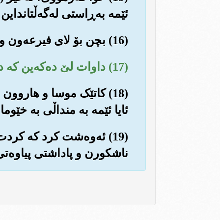
ئێمه به‌ڕاستی له‌گه‌ڵتانداین
(16) بچن بۆ لای فیرعه‌ون و بڵێن: ئێمه به‌ڕاستی هه‌ردووکمان نێردراوی په‌روه‌ردگاری جیهانیانین
(17) داوات لێ ده‌که‌ین که ده‌ستبه‌رداری نه‌وه‌ی ئیسرائیل ببیت و ئازادیان بکه‌یت با له‌گه‌ڵ ئێمه‌دا بن...
(18) کاتێک موسا و هاروون
ئایا ئێمه به منداڵی به خێوما
(19) ئه‌وه‌شت کرد که کرد
ناشکورن و پاداشتی پیاوه‌تی 