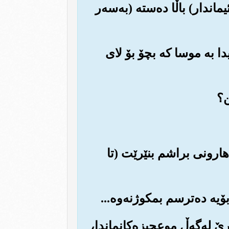
اندار) باڵا ده‌سته (به‌سه‌ر
نیدا به موسا که بچۆ بۆ لای
بۆ هارونی براشم بنێرێت (تا
ڕێ له‌گه‌ڵ موعجیزه‌کانماندا،