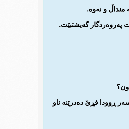
ه‌سه‌ر ڕوودا فڕێ ده‌درێنه ناو