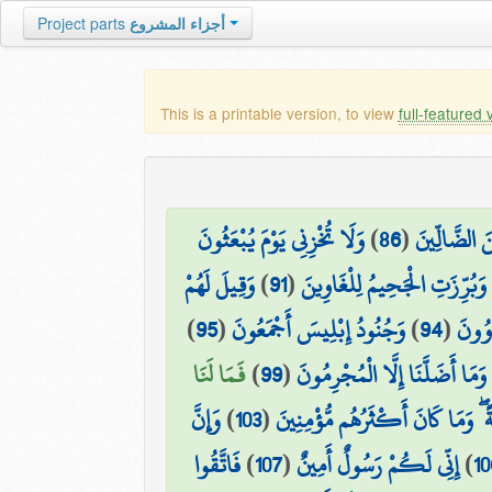
أجزاء المشروع
Project parts
This is a printable version, to view
full-featured 
نَ الضَّالِّينَ
(
86
)
وَلَا تُخْزِنِي يَوْمَ يُبْعَثُونَ
وَبُرِّزَتِ الْجَحِيمُ لِلْغَاوِينَ
(
91
)
وَقِيلَ لَهُمْ
اوُونَ
(
94
)
وَجُنُودُ إِبْلِيسَ أَجْمَعُونَ
(
95
)
وَمَا أَضَلَّنَا إِلَّا الْمُجْرِمُونَ
(
99
)
فَمَا لَنَا
ةً ۖ وَمَا كَانَ أَكْثَرُهُم مُّؤْمِنِينَ
(
103
)
وَإِنَّ
10
)
إِنِّي لَكُمْ رَسُولٌ أَمِينٌ
(
107
)
فَاتَّقُوا