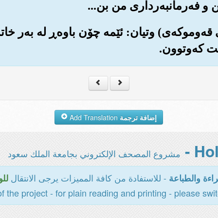
انی قه‌وموکه‌ی) وتیان: ئێمه چۆن باوه‌ڕ له به‌ر خات
ت که‌وتوون.
إضافة ترجمة
Add Translation
مشروع المصحف الإلكتروني بجامعة الملك سعود
- للاستفادة من كافة المميزات يرجى الانتقال
اءة والطباعة
للو
of the project - for plain reading and printing - please swi