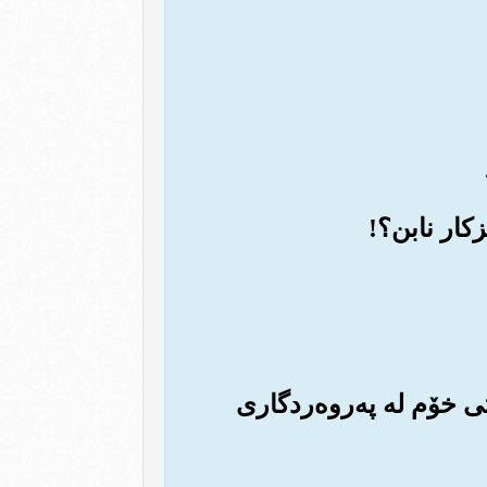
شتی خۆم له په‌روه‌ردگاری