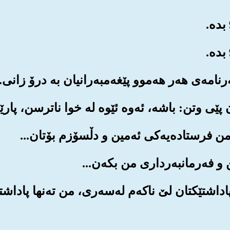
 پاداشتێکتان لێ ناکه‌م له‌سه‌ری، من ته‌نها پادا