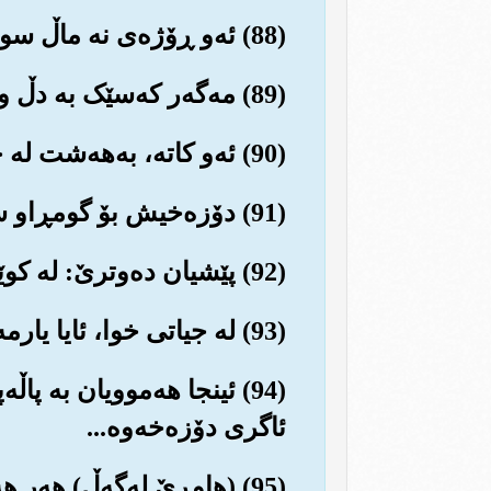
(88) ئه‌و ڕۆژه‌ی نه ماڵ سوود ده‌به‌خشێت و (فریای ئاده‌میزاد ده‌که‌وێت) نه منداڵ و نه‌وه‌.
(89) مه‌گه‌ر که‌سێک به دڵ و ده‌روونی پاک و بێگه‌ردو پڕ له ئیمان، به خزمه‌ت په‌روه‌ردگار گه‌یشتبێت.
(90) ئه‌و کاته‌، به‌هه‌شت له چاکه‌کاران و خواناسان نزیک کراوه‌ته‌وه.
(91) دۆزه‌خیش بۆ گومڕاو سه‌رلێشێواوه‌کان ده‌رخراوه‌...
(92) پێشیان ده‌وترێ: له کوێن ئه‌وانه‌ی ده‌تانپه‌رست؟...
(93) له جیاتی خوا، ئایا یارمه‌تی ئێوه‌یان پێ ده‌درێت یان فریای خۆیان ده‌که‌ون؟
(94) ئینجا هه‌موویان به پا
ئاگری دۆزه‌خه‌وه...
(95) (هاوڕێ له‌گه‌ڵ) هه‌ر هه‌موو سه‌ربازان و ده‌ست و پێوه‌ندی شه‌یتاندا.