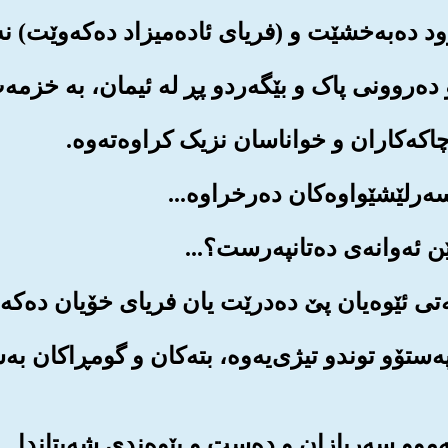
ڵه‌په‌ستۆو توندو تیژی‌یه‌وه‌، بته‌کان و گومڕاکان ب