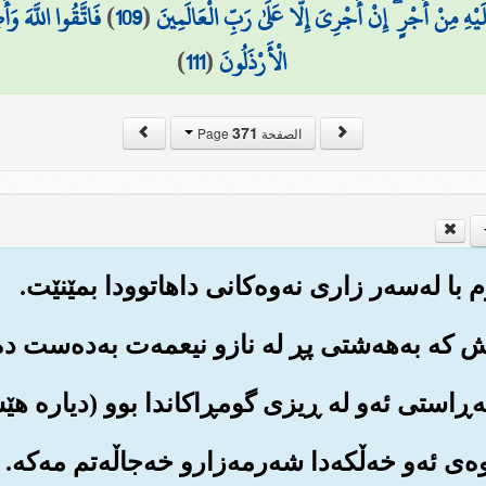
هِ مِنْ أَجْرٍ ۖ إِنْ أَجْرِيَ إِلَّا عَلَىٰ رَبِّ الْعَالَمِينَ
(
109
)
فَاتَّقُوا اللَّهَ وَ
الْأَرْذَلُونَ
(
111
)
371
الصفحة Page