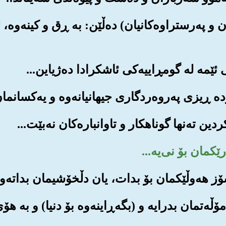
کان و په‌رستراوه‌کانیان) ده‌ڵێن: به ڕق و کینه‌وه‌،
 مۆڵه‌تمان بدرایه و (بگه‌ڕاینه‌وه بۆ دنیا) و به ه