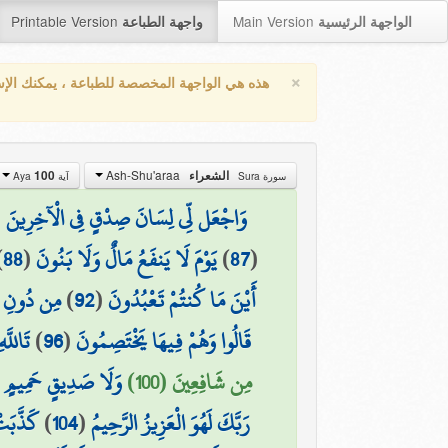
Printable Version
Main Version
الواجهة الرئيسية
واجهة الطباعة
×
هذه هي الواجهة المخصصة للطباعة ، يمكنك الإ
Ash-Shu'araa
الشعراء
100
سورة Sura
آية Aya
وَاجْعَل لِّي لِسَانَ صِدْقٍ فِي الْآخِرِينَ
(
(
87
)
يَوْمَ لَا يَنفَعُ مَالٌ وَلَا بَنُونَ
(
88
)
أَيْنَ مَا كُنتُمْ تَعْبُدُونَ
(
92
)
مِن دُونِ ال
قَالُوا وَهُمْ فِيهَا يَخْتَصِمُونَ
(
96
)
تَاللَّ
مِن شَافِعِينَ (100)
وَلَا صَدِيقٍ حَمِيمٍ
(
رَبَّكَ لَهُوَ الْعَزِيزُ الرَّحِيمُ
(
104
)
كَذَّبَت