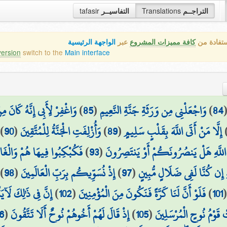
التراجــم
Translations
التفاسيــر
tafasir
ستفادة من
كافة مميزات المشروع
عبر
الواجهة الرئيسية
version
switch to the
Main interface
84
)
وَاجْعَلْنِي مِن وَرَثَةِ جَنَّةِ النَّعِيمِ
(
85
)
وَاغْفِرْ لِأَبِي إِنَّهُ كَانَ مِ
إِلَّا مَنْ أَتَى اللَّهَ بِقَلْبٍ سَلِيمٍ
(
89
)
وَأُزْلِفَتِ الْجَنَّةُ لِلْمُتَّقِينَ
(
90
)
لَّهِ هَلْ يَنصُرُونَكُمْ أَوْ يَنتَصِرُونَ
(
93
)
فَكُبْكِبُوا فِيهَا هُمْ وَالْغَ
هِ إِن كُنَّا لَفِي ضَلَالٍ مُّبِينٍ
(
97
)
إِذْ نُسَوِّيكُم بِرَبِّ الْعَالَمِينَ
(
98
)
101
)
فَلَوْ أَنَّ لَنَا كَرَّةً فَنَكُونَ مِنَ الْمُؤْمِنِينَ
(
102
)
إِنَّ فِي ذَٰلِكَ لَآيَ
ْ قَوْمُ نُوحٍ الْمُرْسَلِينَ
(
105
)
إِذْ قَالَ لَهُمْ أَخُوهُمْ نُوحٌ أَلَا تَتَّقُونَ
(
6