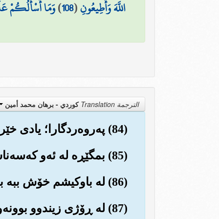
اللَّهَ وَأَطِيعُونِ
(
108
)
وَمَا أَسْأَلُكُمْ عَلَيْ
الترجمة Translation
كوردي - برهان محمد أمين
(84) په‌روه‌ردگارا؛ یادی خێرم با له‌سه‌ر زاری نه‌وه‌کانی داهاتوودا بمێنێت.
(85) بمگێڕه له ئه‌و که‌سه‌ناش که به‌هه‌شتی پڕ له نازو نیعمه‌ت به‌ده‌ست ده‌هێنن و ده‌بنه خاوه‌نی.
(86) له باوکیشم خۆش ببه به‌ڕاستی ئه‌و له ڕیزی گومڕاکاندا بوو (دیاره هێشتا لێی نا ئومێد نه‌بووه)
(87) له ڕۆژی زیندوو بوونه‌وه‌ی ئه‌و خه‌ڵكه‌دا شه‌رمه‌زارو خه‌جاڵه‌تم مه‌که.