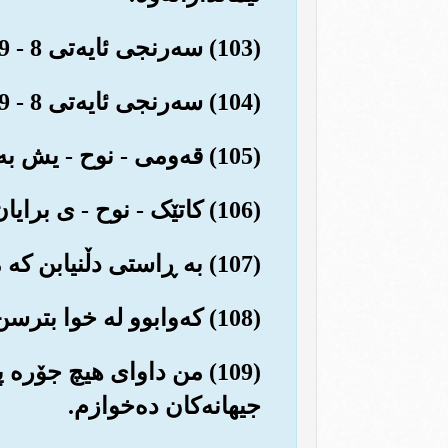
(103) سه‌رنجی ئایه‌تی 8 - 9 بده‌.
(104) سه‌رنجی ئایه‌تی 8 - 9 بده‌.
(105) قه‌ومی - نوح - یش به‌رنامه‌ی هه‌ر هه‌موو پێغه‌مبه‌رانیان به درۆ زانی.
(106) کاتێک - نوح - ی برایان پێی وتن: باشه‌، ئه‌وه ئێوه له خوا ناترسن، پارێزکار نابن؟!
(107) به ڕاستی دڵنیابن که من فرستاده‌یه‌کی ئه‌مین و دڵسۆزم بۆتان...
(108) که‌وابوو له خوا بترسن و فه‌رمانبه‌رداری من بکه‌ن...
(109) من داوای هیچ جۆره
جیهانه‌کان ده‌خوازم.