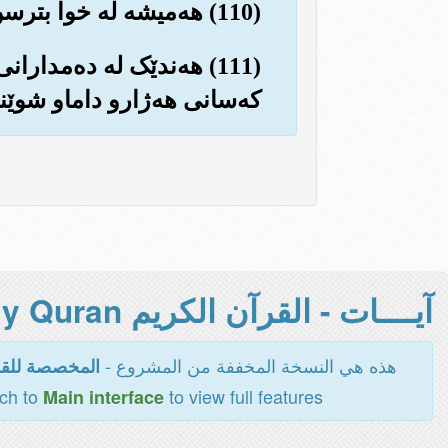
(110) هه‌میشه له خوا بترسن و فه‌رمانبه‌رداری من بن...
(111) هه‌ندێک له ده‌مدار
که‌سانی هه‌ژارو داماو شوێن
آيــــات - القرآن الكريم Holy Quran -
هذه هي النسخة المخففة من المشروع -
المخصصة للقر
tch to
to view full features
Main interface