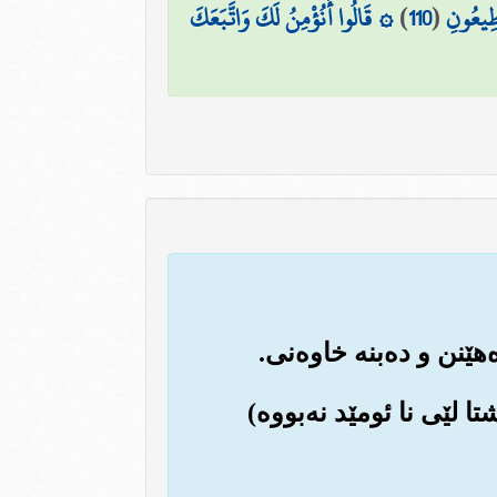
أَطِيعُونِ
(
110
)
۞ قَالُوا أَنُؤْمِنُ لَكَ وَاتَّبَعَكَ