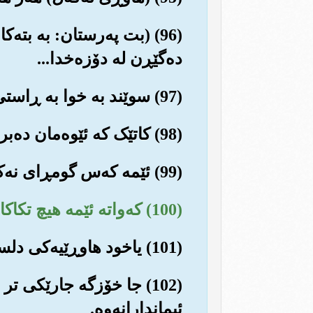
(96) (بت په‌رستان: به بته‌
ده‌گێڕن له دۆزه‌خدا...
(97) سوێند به خوا به ڕاستی ئێمه له گومڕاییه‌کی ئاشکرادا ده‌ژیاین...
(98) کاتێک که ئێوه‌مان ده‌برده ڕیزی په‌روه‌ردگاری جیهانیانه‌وه و یه‌کسانمان ده‌کردن له‌گه‌ڵیدا...
(99) ئێمه که‌س گومڕای نه‌کردین ته‌نها گوناهکار و تاوانباره‌کان نه‌بێت...
(100) که‌واته ئێمه هیچ تکاکارێکمان بۆ نی‌یه...
(101) یاخود هاوڕێیه‌کی دلسۆز هه‌وڵێکمان بۆ بدات، یان دڵخۆشیمان بداته‌وه‌...
(102) جا خۆزگه جارێکی تر
ئیماندارانه‌وه‌.