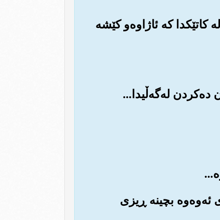
 له کاتێکدا که ئاژاوه‌و کێشه
ۆی ئه‌وه‌وه بچینه ڕیزی