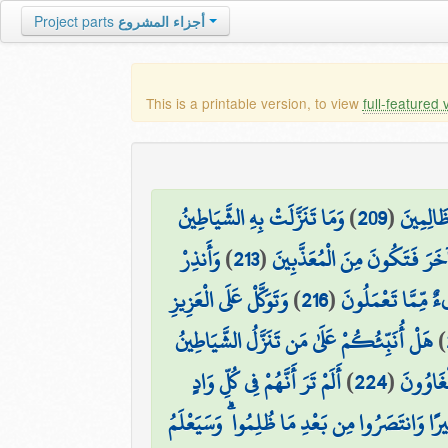
أجزاء المشروع
Project parts
This is a printable version, to view
full-featured 
َالِمِينَ
(
209
)
وَمَا تَنَزَّلَتْ بِهِ الشَّيَاطِينُ
 آخَرَ فَتَكُونَ مِنَ الْمُعَذَّبِينَ
(
213
)
وَأَنذِرْ
ٌ مِّمَّا تَعْمَلُونَ
(
216
)
وَتَوَكَّلْ عَلَى الْعَزِيزِ
)
هَلْ أُنَبِّئُكُمْ عَلَىٰ مَن تَنَزَّلُ الشَّيَاطِينُ
لْغَاوُونَ
(
224
)
أَلَمْ تَرَ أَنَّهُمْ فِي كُلِّ وَادٍ
ثِيرًا وَانتَصَرُوا مِن بَعْدِ مَا ظُلِمُوا ۗ وَسَيَعْلَمُ