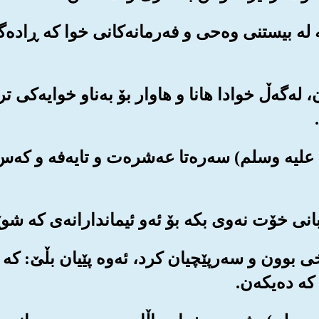
انانه له بیستنی وه‌حی و فه‌رمانه‌کانی خوا که ڕاده
ران، له‌گه‌ڵ خوادا هانا و هاوار بۆ به‌ناو خوایه‌کی ت
له علیه وسلم) سه‌ره‌تا عه‌شره‌ت و تایه‌فه و که
ن یاخی بوون و سه‌رپێچیان کرد، ئه‌وه پێیان بڵێ: ک
که ده‌یکه‌ن.