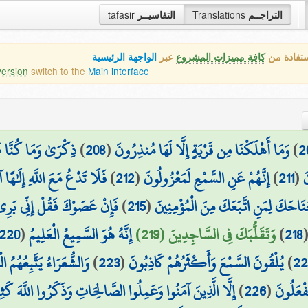
التراجــم
Translations
التفاسيــر
tafasir
ستفادة من
كافة مميزات المشروع
عبر
الواجهة الرئيسية
version
switch to the
Main interface
2
)
وَمَا أَهْلَكْنَا مِن قَرْيَةٍ إِلَّا لَهَا مُنذِرُونَ
(
208
)
ذِكْرَىٰ وَمَا كُنَّا ظ
َ
(
211
)
إِنَّهُمْ عَنِ السَّمْعِ لَمَعْزُولُونَ
(
212
)
فَلَا تَدْعُ مَعَ اللَّهِ إِلَٰهًا
حَكَ لِمَنِ اتَّبَعَكَ مِنَ الْمُؤْمِنِينَ
(
215
)
فَإِنْ عَصَوْكَ فَقُلْ إِنِّي بَرِيء
218
)
وَتَقَلُّبَكَ فِي السَّاجِدِينَ (219)
إِنَّهُ هُوَ السَّمِيعُ الْعَلِيمُ
(
220
2
)
يُلْقُونَ السَّمْعَ وَأَكْثَرُهُمْ كَاذِبُونَ
(
223
)
وَالشُّعَرَاءُ يَتَّبِعُهُمُ ا
َفْعَلُونَ
(
226
)
إِلَّا الَّذِينَ آمَنُوا وَعَمِلُوا الصَّالِحَاتِ وَذَكَرُوا اللَّهَ كَ