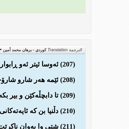
الترجمة Translation
كوردي - برهان محمد أمين
(207) ئه‌وسا ئیتر ئه‌و ڕابواردنه‌ی دنیایان هیچ فریایان ناکه‌وێت و بێ سوود ده‌بێت.
(208) ئێمه هه‌ر شارو شارۆچکه‌یه‌کمان کاول کردبێت به‌بێ فرستاده و بێدارخه‌ره‌وه نه‌بووه‌.
(209) تا دابچڵه‌کێن و بیر بکه‌نه‌وه‌، بێگومان هه‌رگیز ئێمه سته‌مکار نه‌بووین و نابین.
(210) دڵنیا بن که ئایه‌ته‌کانی ئه‌م قورئانه وه‌نه‌بێت له ڕێگه‌ی شه‌یتانه‌کانه‌وه ڕه‌وانه کرابێت
(211) شتی وا به‌وان ناکرێت و هه‌رگیز ناتوانن به کاری وا هه‌ستن.