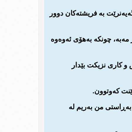
‌گه‌یه‌نرێت به فریشته‌کان دوور
ر مه‌به‌، چونکه به‌هۆی ئه‌وه‌وه
‌س و کاری نزیکت بێدار
ه به‌ڕاستی من به‌ریم له