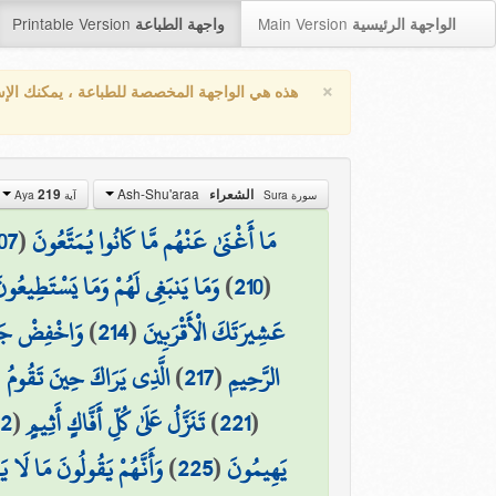
Printable Version
Main Version
الواجهة الرئيسية
واجهة الطباعة
×
هذه هي الواجهة المخصصة للطباعة ، يمكنك الإ
Ash-Shu'araa
الشعراء
219
سورة Sura
آية Aya
مَا أَغْنَىٰ عَنْهُم مَّا كَانُوا يُمَتَّعُونَ
(
07
(
210
)
وَمَا يَنبَغِي لَهُمْ وَمَا يَسْتَطِيعُون
عَشِيرَتَكَ الْأَقْرَبِينَ
(
214
)
وَاخْفِضْ جَنَا
الرَّحِيمِ
(
217
)
الَّذِي يَرَاكَ حِينَ تَقُومُ
(
(
221
)
تَنَزَّلُ عَلَىٰ كُلِّ أَفَّاكٍ أَثِيمٍ
(
22
يَهِيمُونَ
(
225
)
وَأَنَّهُمْ يَقُولُونَ مَا لَا ي