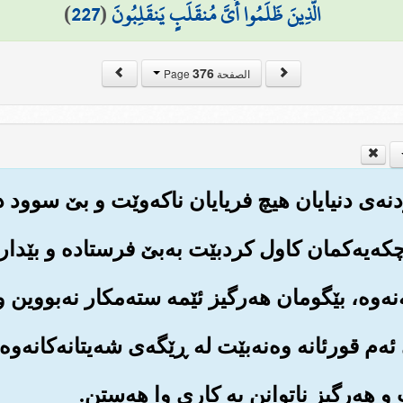
الَّذِينَ ظَلَمُوا أَيَّ مُنقَلَبٍ يَنقَلِبُونَ
(
227
)
376
الصفحة Page