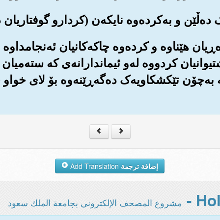
 باوه‌ڕیان هێناوه و کرده‌وه چاکه‌کانیان ئه‌نجامداو
 پشتیوانیان کردووه له‌و ئیماندارانه‌ی که سته‌میان 
به‌چۆن تێکشکاویه‌ک ده‌گه‌ڕێنه‌وه بۆ لای خواو 
إضافة ترجمة
Add Translation
مشروع المصحف الإلكتروني بجامعة الملك سعود