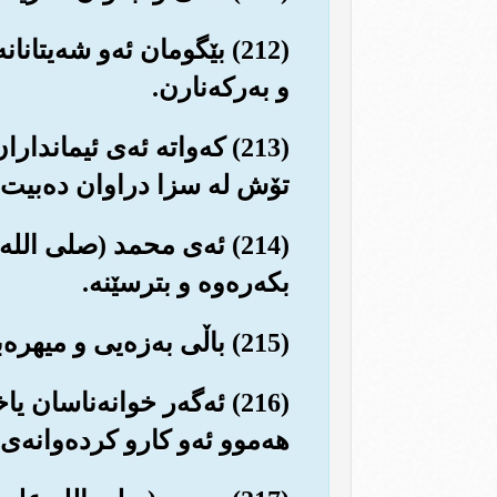
(212) بێگومان ئه‌و شه‌یت
و به‌رکه‌نارن.
(213) که‌واته ئه‌ی ئیماندا
تۆش له سزا دراوان ده‌بیت.
(214) ئه‌ی محمد (صلی ال
بکه‌ره‌وه و بترسێنه‌.
(215) باڵی به‌زه‌یی و میهره‌بانی خۆت نه‌وی بکه بۆ ئه‌و ئیماندارانه‌ی که شوێنت که‌وتوون.
(216) ئه‌گه‌ر خوانه‌ناسا
هه‌موو ئه‌و کارو کرده‌وانه‌ی 