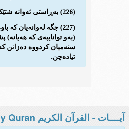
(226) به‌ڕاستی ئه‌وانه شتێک ده‌ڵێن و به‌کرده‌وه نایکه‌ن (کردارو گوفتاریان دووره له یه‌که‌وه‌).
(227) جگه له‌وانه‌یان که
(به‌و تواناییه‌ی که هه‌یانه‌)
سته‌میان کردووه ده‌زانن که 
تیاده‌چن.
آيــــات - القرآن الكريم Holy Quran -