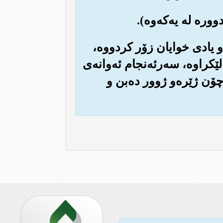
ه و یادی خوایان زۆر کردووه‌،
لێکراوه‌، سه‌رئه‌نجام ئه‌وانه‌ی
چۆن ژێره‌و ژوور ده‌بن و