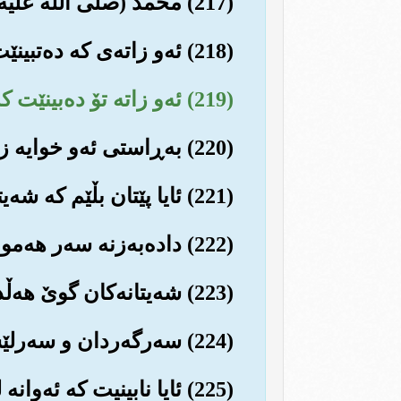
(217) محمد (صلی الله علیه وسلم) پشت به خوای باڵا ده‌ست ومیهره‌بانت ببه‌سته‌.
(218) ئه‌و زاته‌ی که ده‌تبینێت کاتێک هه‌ڵده‌ستیت له شه‌وگاردا ده‌یپه‌رستیت.
(219) ئه‌و زاته تۆ ده‌بینێت که چۆن له ڕیزی سوژده‌به‌راندا هه‌ڵس و که‌وت ده‌که‌یت.
(220) به‌ڕاستی ئه‌و خوایه زاتێکی بیسه‌رو زانایه (به‌گوفتارو نیه‌تتان).
(221) ئایا پێتان بڵێم که شه‌یتانه‌کان داده‌به‌زنه سه‌ر کێ؟
(222) داده‌به‌زنه سه‌ر هه‌موو که‌سێکی بوختانچی و تاوانبار و گوناهکار.
(223) شه‌یتانه‌کان گوێ هه‌ڵده‌خه‌ن بۆ هه‌واڵی ئاسمان و زۆربه‌شیان درۆزنن.
(224) سه‌رگه‌ردان و سه‌رلێشێواوه‌کانیش شوێنی شاعیران ده‌که‌ون.
(225) ئایا نابینیت که ئه‌وانه له هه‌موو دۆڵێکدا سه‌رهه‌ڵده‌ده‌ن و له هه‌موو شتێک ده‌دوێن.