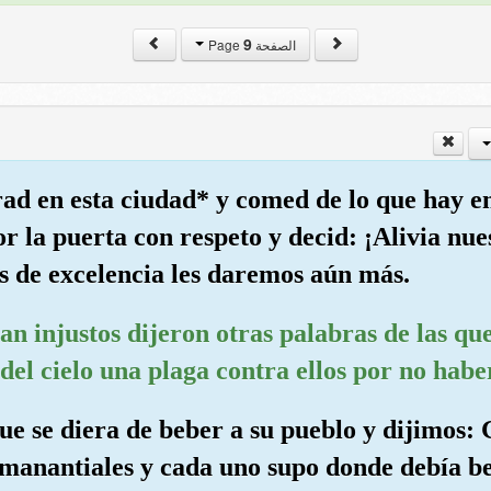
9
الصفحة Page
ad en esta ciudad* y comed de lo que hay en
r la puerta con respeto y decid: ¡Alivia nuest
 de excelencia les daremos aún más.
ran injustos dijeron otras palabras de las q
 del cielo una plaga contra ellos por no ha
e se diera de beber a su pueblo y dijimos: 
 manantiales y cada uno supo donde debía b