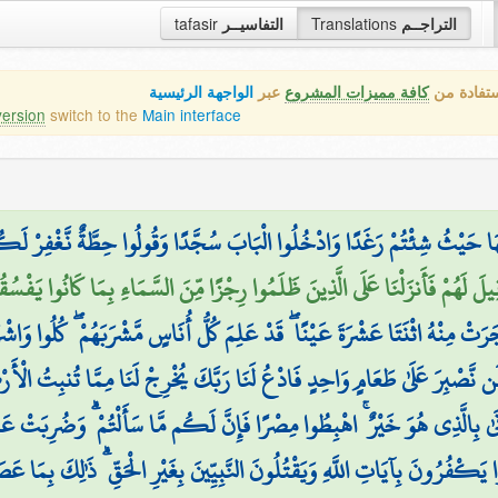
tafasir
التفاسيــر
Translations
التراجــم
ستفادة من
كافة مميزات المشروع
عبر
الواجهة الرئيسية
version
switch to the
Main interface
 مِنْهَا حَيْثُ شِئْتُمْ رَغَدًا وَادْخُلُوا الْبَابَ سُجَّدًا وَقُولُوا حِطَّةٌ نَّغْفِرْ 
ِيلَ لَهُمْ فَأَنزَلْنَا عَلَى الَّذِينَ ظَلَمُوا رِجْزًا مِّنَ السَّمَاءِ بِمَا كَانُوا يَفْسُقُ
ْ مِنْهُ اثْنَتَا عَشْرَةَ عَيْنًا ۖ قَدْ عَلِمَ كُلُّ أُنَاسٍ مَّشْرَبَهُمْ ۖ كُلُوا وَاشْرَ
لَن نَّصْبِرَ عَلَىٰ طَعَامٍ وَاحِدٍ فَادْعُ لَنَا رَبَّكَ يُخْرِجْ لَنَا مِمَّا تُنبِتُ الْأَ
نَىٰ بِالَّذِي هُوَ خَيْرٌ ۚ اهْبِطُوا مِصْرًا فَإِنَّ لَكُم مَّا سَأَلْتُمْ ۗ وَضُرِبَتْ عَلَ
انُوا يَكْفُرُونَ بِآيَاتِ اللَّهِ وَيَقْتُلُونَ النَّبِيِّينَ بِغَيْرِ الْحَقِّ ۗ ذَٰلِكَ بِمَا ع