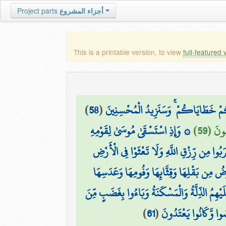
Project parts
أجزاء المشروع
This is a printable version, to view
full-featured 
)
58
(
لَكُمْ خَطَايَاكُمْ ۚ وَسَنَزِيدُ الْمُحْسِنِينَ
ونَ (59
۞ وَإِذِ اسْتَسْقَىٰ مُوسَىٰ لِقَوْمِهِ
بُوا مِن رِّزْقِ اللَّهِ وَلَا تَعْثَوْا فِي الْأَرْضِ
رْضُ مِن بَقْلِهَا وَقِثَّائِهَا وَفُومِهَا وَعَدَسِهَا
يْهِمُ الذِّلَّةُ وَالْمَسْكَنَةُ وَبَاءُوا بِغَضَبٍ مِّنَ
)
61
(
َصَوا وَّكَانُوا يَعْتَدُونَ