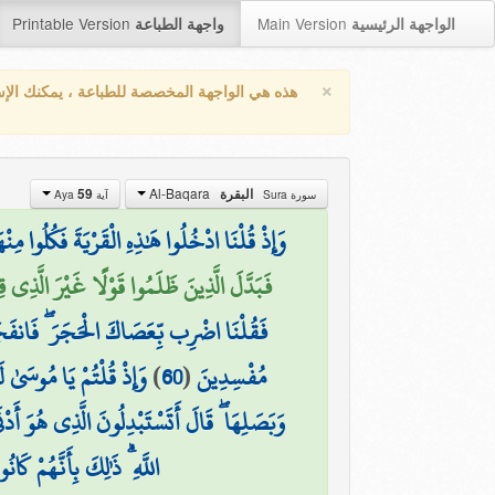
Printable Version
Main Version
الواجهة الرئيسية
واجهة الطباعة
×
هذه هي الواجهة المخصصة للطباعة ، يمكنك الإ
Al-Baqara
59
البقرة
سورة Sura
آية Aya
وَإِذْ قُلْنَا ادْخُلُوا هَٰذِهِ الْقَرْيَةَ فَكُلُوا
فَبَدَّلَ الَّذِينَ ظَلَمُوا قَوْلًا غَيْرَ الَّذِي ق)
فَقُلْنَا اضْرِب بِّعَصَاكَ الْحَجَرَ ۖ فَانفَجَرَت
وَإِذْ قُلْتُمْ يَا مُوسَىٰ 
)
60
(
مُفْسِدِينَ
وَبَصَلِهَا ۖ قَالَ أَتَسْتَبْدِلُونَ الَّذِي هُوَ أَدْ
اللَّهِ ۗ ذَٰلِكَ بِأَنَّهُمْ كَ