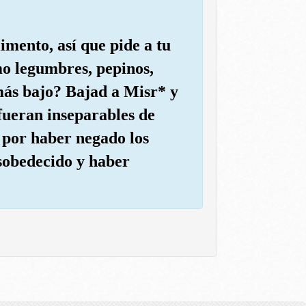
mento, así que pide a tu
mo legumbres, pepinos,
 más bajo? Bajad a Misr* y
 fueran inseparables de
ó por haber negado los
esobedecido y haber