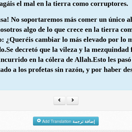
hagáis el mal en la tierra como corruptores.
usa! No soportaremos más comer un único ali
osotros algo de lo que crece en la tierra co
ijo: ¿Queréis cambiar lo más elevado por lo
do.Se decretó que la vileza y la mezquindad
incurrido en la cólera de Allah.Esto les pas
ado a los profetas sin razón, y por haber d
Add Translation
إضافة ترجمة