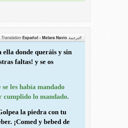
Español - Melara Navio
الترجمة Translation
 ella donde queráis y sin
ras faltas! y se os
ue se les había mandado
ber cumplido lo mandado.
Golpea la piedra con tu
eber. ¡Comed y bebed de