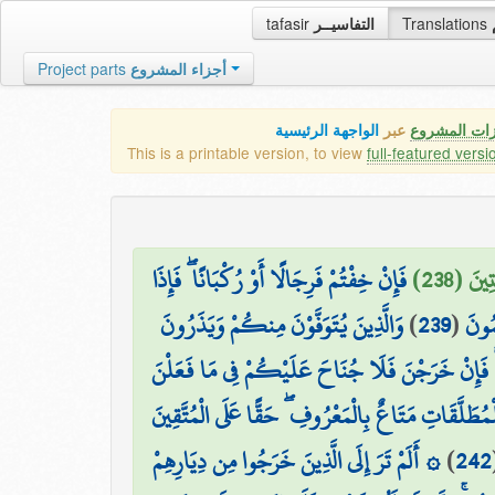
tafasir
التفاسيــر
Translations
Project parts
أجزاء المشروع
زات المشروع
عبر
الواجهة الرئيسية
This is a printable version, to view
full-featured versi
ينَ (238
فَإِنْ خِفْتُمْ فَرِجَالًا أَوْ رُكْبَانًا ۖ فَإِذَا
وَالَّذِينَ يُتَوَفَّوْنَ مِنكُمْ وَيَذَرُونَ
)
239
(
مُونَ
اجٍ ۚ فَإِنْ خَرَجْنَ فَلَا جُنَاحَ عَلَيْكُمْ فِي مَا فَعَلْنَ
لْمُطَلَّقَاتِ مَتَاعٌ بِالْمَعْرُوفِ ۖ حَقًّا عَلَى الْمُتَّقِينَ
۞ أَلَمْ تَرَ إِلَى الَّذِينَ خَرَجُوا مِن دِيَارِهِمْ
)
242