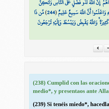
اهُمْ ۚ إِنَّ اللَّهَ لَذُو فَضْلٍ عَلَى النَّاسِ وَلَٰكِنَّ
مَّن ذَا
)
244
(
هِ وَاعْلَمُوا أَنَّ اللَّهَ سَمِيعٌ عَلِيمٌ
يرَةً ۚ وَاللَّهُ يَقْبِضُ وَيَبْسُطُ وَإِلَيْهِ تُرْجَعُونَ
(238) Cumplid con las oracione
medio*, y presentaos ante Alla
(239) Si tenéis miedo*, hacedl