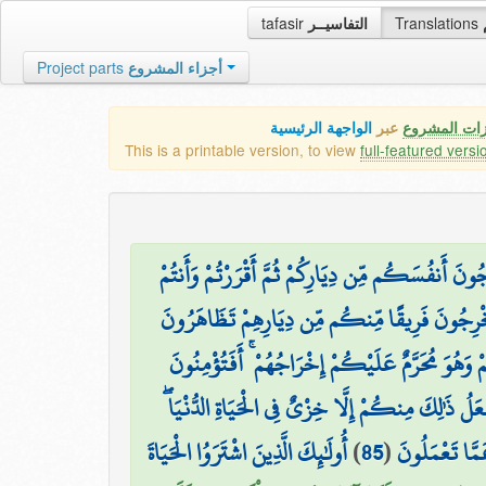
tafasir
التفاسيــر
Translations
Project parts
أجزاء المشروع
زات المشروع
عبر
الواجهة الرئيسية
This is a printable version, to view
full-featured versi
نَ أَنفُسَكُم مِّن دِيَارِكُمْ ثُمَّ أَقْرَرْتُمْ وَأَنتُمْ
تُخْرِجُونَ فَرِيقًا مِّنكُم مِّن دِيَارِهِمْ تَظَاهَرُونَ
ْ وَهُوَ مُحَرَّمٌ عَلَيْكُمْ إِخْرَاجُهُمْ ۚ أَفَتُؤْمِنُونَ
لُ ذَٰلِكَ مِنكُمْ إِلَّا خِزْيٌ فِي الْحَيَاةِ الدُّنْيَا
أُولَٰئِكَ الَّذِينَ اشْتَرَوُا الْحَيَاةَ
)
85
(
عَمَّا تَعْمَلُونَ