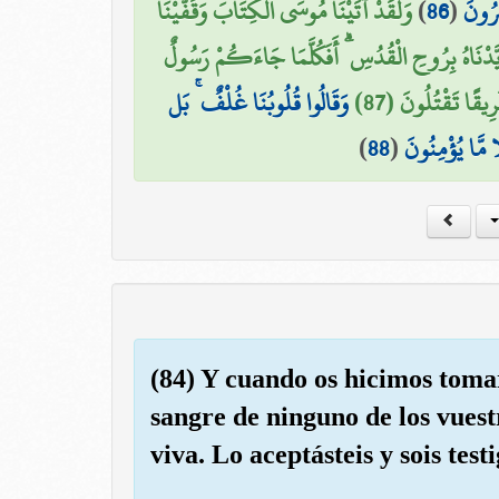
وَلَقَدْ آتَيْنَا مُوسَى الْكِتَابَ وَقَفَّيْنَا
)
86
(
َرُونَ
َيَّدْنَاهُ بِرُوحِ الْقُدُسِ ۗ أَفَكُلَّمَا جَاءَكُمْ رَسُولٌ
ِيقًا تَقْتُلُونَ (87
وَقَالُوا قُلُوبُنَا غُلْفٌ ۚ بَل
)
88
(
ا مَّا يُؤْمِنُونَ
(84) Y cuando os hicimos tom
sangre de ninguno de los vuest
viva. Lo aceptásteis y sois testi