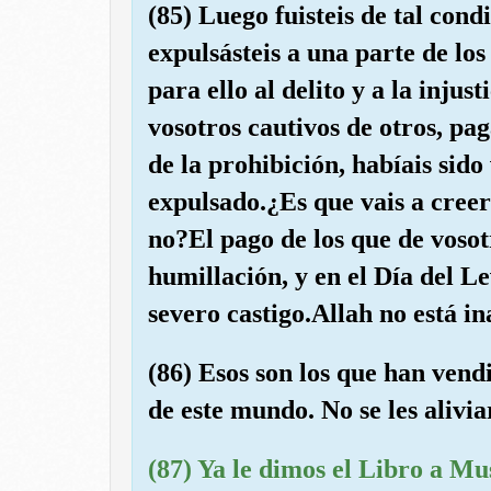
(85) Luego fuisteis de tal cond
expulsásteis a una parte de lo
para ello al delito y a la injus
vosotros cautivos de otros, pa
de la prohibición, habíais sido
expulsado.¿Es que vais a creer
no?El pago de los que de vosotr
humillación, y en el Día del L
severo castigo.Allah no está i
(86) Esos son los que han vend
de este mundo. No se les alivia
(87) Ya le dimos el Libro a Mus