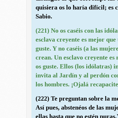
quisiera os lo haría difícil; e
Sabio.
(221) No os caséis con las idó
esclava creyente es mejor que
guste. Y no caséis (a las mujer
crean. Un esclavo creyente es 
os guste. Ellos (los idólatras)
invita al Jardín y al perdón c
los hombres. ¡Ojalá recapacit
(222) Te preguntan sobre la m
Así pues, abstenéos de las muj
ellas hasta que no estén puras