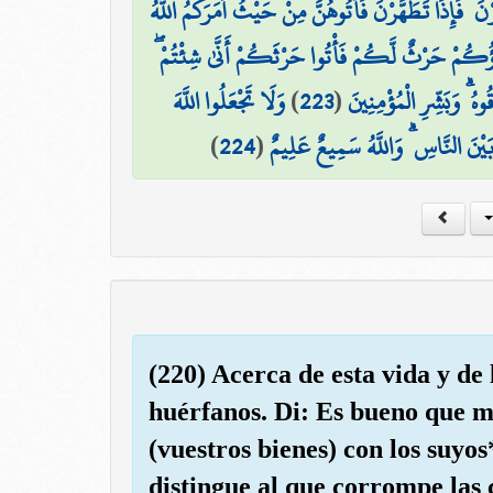
 ۖ فَإِذَا تَطَهَّرْنَ فَأْتُوهُنَّ مِنْ حَيْثُ أَمَرَكُمُ اللَّهُ
اؤُكُمْ حَرْثٌ لَّكُمْ فَأْتُوا حَرْثَكُمْ أَنَّىٰ شِئْتُمْ
وَلَا تَجْعَلُوا اللَّهَ
)
223
(
ُ ۗ وَبَشِّرِ الْمُؤْمِنِينَ
)
224
(
يْنَ النَّاسِ ۗ وَاللَّهُ سَمِيعٌ عَلِيمٌ
(220) Acerca de esta vida y de
huérfanos. Di: Es bueno que mir
(vuestros bienes) con los suyo
distingue al que corrompe las 