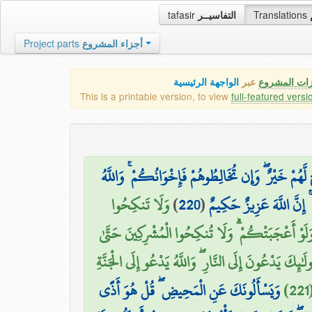
tafasir
التفاسيــر
Translations
Project parts
أجزاء المشروع
زات المشروع
عبر
الواجهة الرئيسية
This is a printable version, to view
full-featured versi
 لَّهُمْ خَيْرٌ ۖ وَإِن تُخَالِطُوهُمْ فَإِخْوَانُكُمْ ۚ وَاللَّهُ
وَلَا تَنكِحُوا
)
220
(
ۚ إِنَّ اللَّهَ عَزِيزٌ حَكِيمٌ
ةٍ وَلَوْ أَعْجَبَتْكُمْ ۗ وَلَا تُنكِحُوا الْمُشْرِكِينَ حَتَّىٰ
َٰئِكَ يَدْعُونَ إِلَى النَّارِ ۖ وَاللَّهُ يَدْعُو إِلَى الْجَنَّةِ
2
وَيَسْأَلُونَكَ عَنِ الْمَحِيضِ ۖ قُلْ هُوَ أَذًى