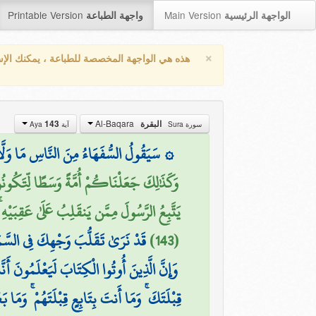
Printable Version
Main Version
الواجهة الرئيسية
واجهة الطباعة
×
هذه هي الواجهة المخصصة للطباعة ، يمكنك الإ
Al-Baqara
143
البقرة
سورة Sura
آية Aya
سَيَقُولُ السُّفَهَاءُ مِنَ النَّاسِ مَا وَلَّاهُمْ
وَكَذَٰلِكَ جَعَلْنَاكُمْ أُمَّةً وَسَطًا لِّتَكُون
يَتَّبِعُ الرَّسُولَ مِمَّن يَنقَلِبُ عَلَىٰ عَقِبَيْهِ 
قَدْ نَرَىٰ تَقَلُّبَ وَجْهِكَ فِي السَّم ۗ
(143)
وَإِنَّ الَّذِينَ أُوتُوا الْكِتَابَ لَيَعْلَمُونَ أَنَّه
قِبْلَتَكَ ۚ وَمَا أَنتَ بِتَابِعٍ قِبْلَتَهُمْ ۚ وَمَا 