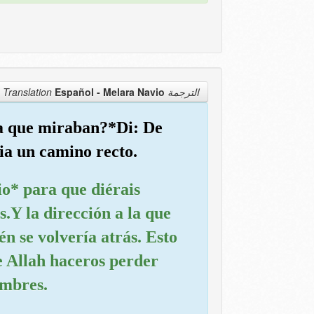
Español - Melara Navio
الترجمة Translation
 la que miraban?*Di: De
cia un camino recto.
o* para que diérais
.Y la dirección a la que
én se volvería atrás. Esto
de Allah haceros perder
ombres.