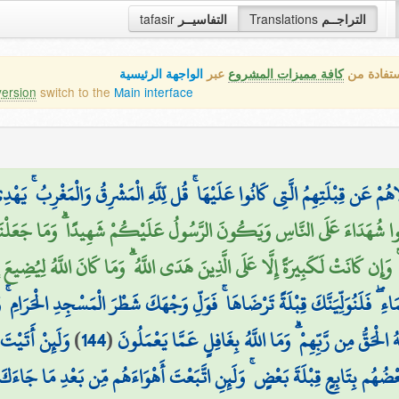
tafasir
التفاسيــر
Translations
التراجــم
ستفادة من
كافة مميزات المشروع
عبر
الواجهة الرئيسية
version
switch to the
Main interface
 عَن قِبْلَتِهِمُ الَّتِي كَانُوا عَلَيْهَا ۚ قُل لِّلَّهِ الْمَشْرِقُ وَالْمَغْرِبُ ۚ يَهْد
ُوا شُهَدَاءَ عَلَى النَّاسِ وَيَكُونَ الرَّسُولُ عَلَيْكُمْ شَهِيدًا ۗ وَمَا جَعَلْنَا ال
ۚ وَإِن كَانَتْ لَكَبِيرَةً إِلَّا عَلَى الَّذِينَ هَدَى اللَّهُ ۗ وَمَا كَانَ اللَّهُ لِيُضِيعَ
َاءِ ۖ فَلَنُوَلِّيَنَّكَ قِبْلَةً تَرْضَاهَا ۚ فَوَلِّ وَجْهَكَ شَطْرَ الْمَسْجِدِ الْحَرَا
وَلَئِنْ أَتَيْتَ
)
144
(
ُ الْحَقُّ مِن رَّبِّهِمْ ۗ وَمَا اللَّهُ بِغَافِلٍ عَمَّا يَعْمَلُونَ
بَعْضُهُم بِتَابِعٍ قِبْلَةَ بَعْضٍ ۚ وَلَئِنِ اتَّبَعْتَ أَهْوَاءَهُم مِّن بَعْدِ مَا جَاءَكَ مِن