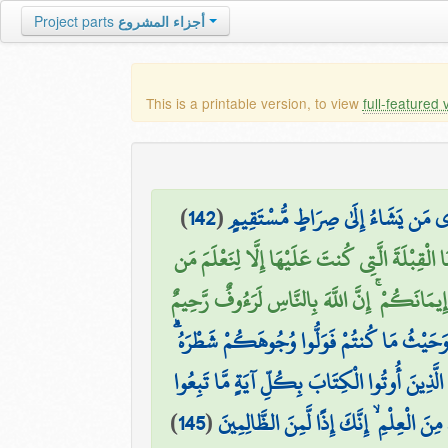
Project parts
أجزاء المشروع
This is a printable version, to view
full-featured 
)
142
(
۞ ِي مَن يَشَاءُ إِلَىٰ صِرَاطٍ مُّسْتَقِيمٍ
ْقِبْلَةَ الَّتِي كُنتَ عَلَيْهَا إِلَّا لِنَعْلَمَ مَن
 إِيمَانَكُمْ ۚ إِنَّ اللَّهَ بِالنَّاسِ لَرَءُوفٌ رَّحِيمٌ
مِ ۚ وَحَيْثُ مَا كُنتُمْ فَوَلُّوا وُجُوهَكُمْ شَطْرَهُ
 الَّذِينَ أُوتُوا الْكِتَابَ بِكُلِّ آيَةٍ مَّا تَبِعُوا
)
145
(
َ الْعِلْمِ ۙ إِنَّكَ إِذًا لَّمِنَ الظَّالِمِينَ