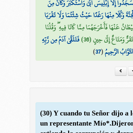
َسَجَدُوا إِلَّا إِبْلِيسَ أَبَىٰ وَاسْتَكْبَرَ وَكَانَ مِنَ
َةَ وَكُلَا مِنْهَا رَغَدًا حَيْثُ شِئْتُمَا وَلَا تَقْرَبَا
َّيْطَانُ عَنْهَا فَأَخْرَجَهُمَا مِمَّا كَانَا فِيهِ ۖ وَقُلْنَا
ٌّ وَمَتَاعٌ إِلَىٰ حِينٍ (36
فَتَلَقَّىٰ آدَمُ مِن رَّبِّهِ
)
37
(
تَّوَّابُ الرَّحِيمُ
(30) Y cuando tu Señor dijo a l
un representante Mío*.Dijeron