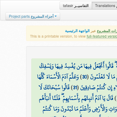
tafasir
التفاسيــر
Translations
Project parts
أجزاء المشروع
زات المشروع
عبر
الواجهة الرئيسية
This is a printable version, to view
full-featured versi
ً ۖ قَالُوا أَتَجْعَلُ فِيهَا مَن يُفْسِدُ فِيهَا وَيَسْفِكُ
وَعَلَّمَ آدَمَ الْأَسْمَاءَ كُلَّهَا
)
30
(
مُ مَا لَا تَعْلَمُونَ
قَالُوا سُبْحَانَكَ لَا
)
31
(
لَاءِ إِن كُنتُمْ صَادِقِينَ
قَالَ يَا آدَمُ أَنبِئْهُم بِأَسْمَائِهِمْ ۖ فَلَمَّا أَنبَأَهُم
)
َاوَاتِ وَالْأَرْضِ وَأَعْلَمُ مَا تُبْدُونَ وَمَا كُنتُمْ