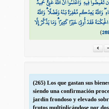
ن تُغْمِضُوا فِيهِ ۚ وَاعْلَمُوا أَنَّ اللَّهَ غَنِيٌّ حَمِيدٌ
وَاللَّهُ يَعِدُكُم مَّغْفِرَةً مِّنْهُ وَفَضْلًا ۗ وَاللَّهُ
ِكْمَةَ فَقَدْ أُوتِيَ خَيْرًا كَثِيرًا ۗ وَمَا يَذَّكَّرُ إِلَّا
)
26
(265) Los que gastan sus biene
siendo una confirmación proce
jardín frondoso y elevado sobr
frutos multiplicándose por dos;