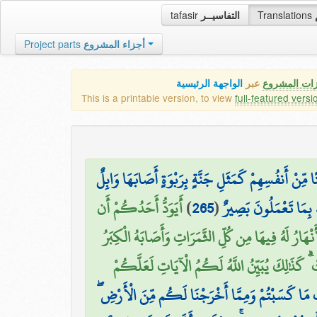
tafasir
التفاسيــر
Translations
Project parts
أجزاء المشروع
زات المشروع
عبر
الواجهة الرئيسية
This is a printable version, to view
full-featured versi
تًا مِّنْ أَنفُسِهِمْ كَمَثَلِ جَنَّةٍ بِرَبْوَةٍ أَصَابَهَا وَابِلٌ
أَيَوَدُّ أَحَدُكُمْ أَن
)
265
(
ُ بِمَا تَعْمَلُونَ بَصِيرٌ
هَارُ لَهُ فِيهَا مِن كُلِّ الثَّمَرَاتِ وَأَصَابَهُ الْكِبَرُ
ْ ۗ كَذَٰلِكَ يُبَيِّنُ اللَّهُ لَكُمُ الْآيَاتِ لَعَلَّكُمْ
بَاتِ مَا كَسَبْتُمْ وَمِمَّا أَخْرَجْنَا لَكُم مِّنَ الْأَرْضِ