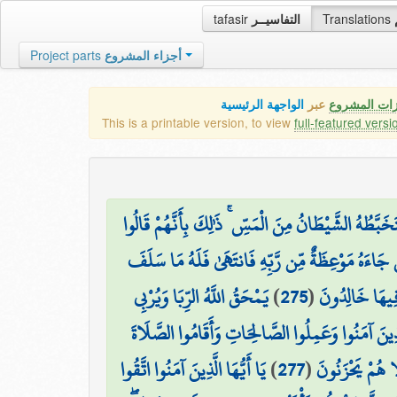
tafasir
التفاسيــر
Translations
Project parts
أجزاء المشروع
زات المشروع
عبر
الواجهة الرئيسية
This is a printable version, to view
full-featured versi
َبَّطُهُ الشَّيْطَانُ مِنَ الْمَسِّ ۚ ذَٰلِكَ بِأَنَّهُمْ قَالُوا
ۚ فَمَن جَاءَهُ مَوْعِظَةٌ مِّن رَّبِّهِ فَانتَهَىٰ فَلَهُ مَا سَلَفَ
يَمْحَقُ اللَّهُ الرِّبَا وَيُرْبِي
)
275
(
 فِيهَا خَالِدُونَ
َّذِينَ آمَنُوا وَعَمِلُوا الصَّالِحَاتِ وَأَقَامُوا الصَّلَاةَ
يَا أَيُّهَا الَّذِينَ آمَنُوا اتَّقُوا
)
277
(
َا هُمْ يَحْزَنُونَ