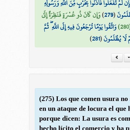
فَإِن لَّمْ تَفْعَلُوا فَأْذَنُوا بِحَرْبٍ مِّنَ اللَّهِ وَرَسُولِهِ
وَإِن كَانَ ذُو عُسْرَةٍ فَنَظِرَةٌ إِلَىٰ
)
279
(
ْلَمُونَ
وَاتَّقُوا يَوْمًا تُرْجَعُونَ فِيهِ إِلَى اللَّهِ ۖ ثُمَّ
)
281
(
مْ لَا يُظْلَمُونَ
(275) Los que comen usura no 
en un ataque de locura el que 
porque dicen: La usura es co
hecho lícito el comercio y ha p