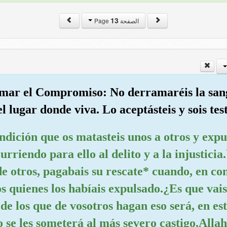
13
الصفحة Page
omar el Compromiso: No derramaréis la sang
l lugar donde viva. Lo aceptásteis y sois test
ondición que os matasteis unos a otros y expu
urriendo para ello al delito y a la injusticia
de otros, pagabais su rescate* cuando, en con
s quienes los habíais expulsado.¿Es que vais
e los que de vosotros hagan eso será, en est
 se les someterá al más severo castigo.Allah