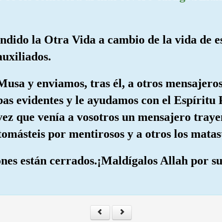
endido la Otra Vida a cambio de la vida de e
auxiliados.
Musa y enviamos, tras él, a otros mensajeros.
as evidentes y le ayudamos con el Espíritu
 vez que venía a vosotros un mensajero tray
tomásteis por mentirosos y a otros los matast
ones están cerrados.¡Maldígalos Allah por s