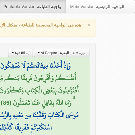
Printable Version
Main Version
الواجهة الرئيسية
واجهة الطباعة
×
هذه هي الواجهة المخصصة للطباعة ، يمكنك الإ
Al-Baqara
85
البقرة
سورة Sura
آية Aya
وَإِذْ أَخَذْنَا مِيثَاقَكُمْ لَا تَسْفِكُونَ د
أَنفُسَكُمْ وَتُخْرِجُونَ فَرِيقًا مِّنكُم مِّن د ۚ
أَفَتُؤْمِنُونَ بِبَعْضِ الْكِتَابِ وَتَكْفُرُونَ بِبَ
ۗ وَمَا اللَّهُ بِغَافِلٍ عَمَّا تَعْمَلُونَ (85)
مُوسَى الْكِتَابَ وَقَفَّيْنَا مِن بَعْدِهِ بِالرُّسُ
اسْتَكْبَرْتُمْ فَفَرِيقًا كَذَّبْتُم