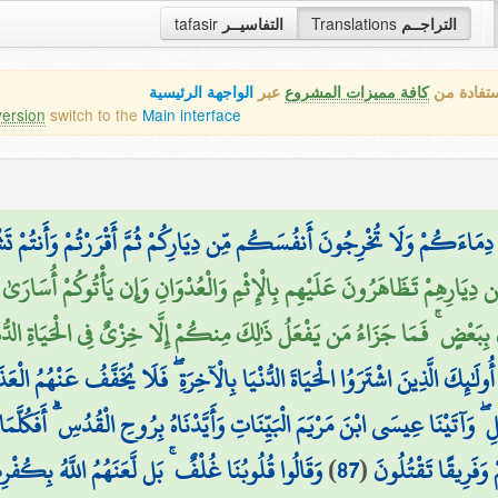
tafasir
التفاسيــر
Translations
التراجــم
ستفادة من
كافة مميزات المشروع
عبر
الواجهة الرئيسية
version
switch to the
Main interface
ِمَاءَكُمْ وَلَا تُخْرِجُونَ أَنفُسَكُم مِّن دِيَارِكُمْ ثُمَّ أَقْرَرْتُمْ وَأَنتُمْ تَ
ِيَارِهِمْ تَظَاهَرُونَ عَلَيْهِم بِالْإِثْمِ وَالْعُدْوَانِ وَإِن يَأْتُوكُمْ أُسَارَىٰ 
عْضٍ ۚ فَمَا جَزَاءُ مَن يَفْعَلُ ذَٰلِكَ مِنكُمْ إِلَّا خِزْيٌ فِي الْحَيَاةِ الدُّنْيَا ۖ 
أُولَٰئِكَ الَّذِينَ اشْتَرَوُا الْحَيَاةَ الدُّنْيَا بِالْآخِرَةِ ۖ فَلَا يُخَفَّفُ عَنْهُمُ ا
لِ ۖ وَآتَيْنَا عِيسَى ابْنَ مَرْيَمَ الْبَيِّنَاتِ وَأَيَّدْنَاهُ بِرُوحِ الْقُدُسِ ۗ أَفَ
وَقَالُوا قُلُوبُنَا غُلْفٌ ۚ بَل لَّعَنَهُمُ اللَّهُ بِكُفْرِ
)
87
(
ْ وَفَرِيقًا تَقْتُلُونَ