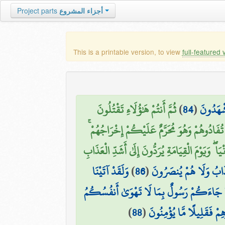
Project parts
أجزاء المشروع
This is a printable version, to view
full-featured 
ثُمَّ أَنتُمْ هَٰؤُلَاءِ تَقْتُلُونَ
)
84
(
شْهَدُونَ
تُفَادُوهُمْ وَهُوَ مُحَرَّمٌ عَلَيْكُمْ إِخْرَاجُهُمْ
وَيَوْمَ الْقِيَامَةِ يُرَدُّونَ إِلَىٰ أَشَدِّ الْعَذَابِ
وَلَقَدْ آتَيْنَا
)
86
(
لْعَذَابُ وَلَا هُمْ يُنصَرُونَ
كُلَّمَا جَاءَكُمْ رَسُولٌ بِمَا لَا تَهْوَىٰ أَنفُسُكُمُ
)
88
(
هِمْ فَقَلِيلًا مَّا يُؤْمِنُونَ