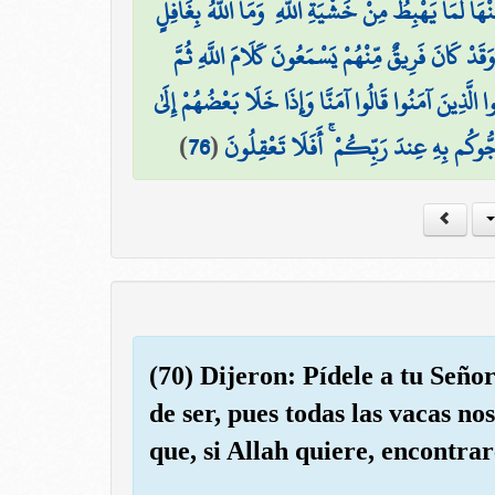
مِنْهَا لَمَا يَهْبِطُ مِنْ خَشْيَةِ اللَّهِ ۗ وَمَا اللَّهُ بِغَافِلٍ
۞ كَانَ فَرِيقٌ مِّنْهُمْ يَسْمَعُونَ كَلَامَ اللَّهِ ثُمَّ
ُوا الَّذِينَ آمَنُوا قَالُوا آمَنَّا وَإِذَا خَلَا بَعْضُهُمْ إِلَىٰ
)
76
(
جُّوكُم بِهِ عِندَ رَبِّكُمْ ۚ أَفَلَا تَعْقِلُونَ
(70) Dijeron: Pídele a tu Seño
de ser, pues todas las vacas n
que, si Allah quiere, encontra