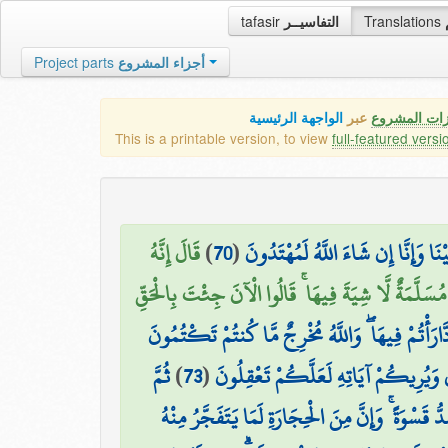
tafasir
التفاسيــر
Translations
Project parts
أجزاء المشروع
زات المشروع
عبر
الواجهة الرئيسية
This is a printable version, to view
full-featured versi
قَالَ إِنَّهُ
)
70
(
يْنَا وَإِنَّا إِن شَاءَ اللَّهُ لَمُهْتَدُونَ
 مُسَلَّمَةٌ لَّا شِيَةَ فِيهَا ۚ قَالُوا الْآنَ جِئْتَ بِالْحَقِّ
دَّارَأْتُمْ فِيهَا ۖ وَاللَّهُ مُخْرِجٌ مَّا كُنتُمْ تَكْتُمُونَ
ثُمَّ
)
73
(
تَىٰ وَيُرِيكُمْ آيَاتِهِ لَعَلَّكُمْ تَعْقِلُونَ
َسْوَةً ۚ وَإِنَّ مِنَ الْحِجَارَةِ لَمَا يَتَفَجَّرُ مِنْهُ