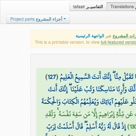
tafasir
التفاسيــر
Translations
Project parts
أجزاء المشروع
زات المشروع
عبر
الواجهة الرئيسية
This is a printable version, to view
full-featured versi
)
127
(
 تَقَبَّلْ مِنَّا ۖ إِنَّكَ أَنتَ السَّمِيعُ الْعَلِيمُ
ً لَّكَ وَأَرِنَا مَنَاسِكَنَا وَتُبْ عَلَيْنَا ۖ إِنَّكَ أَنتَ
تْلُو عَلَيْهِمْ آيَاتِكَ وَيُعَلِّمُهُمُ الْكِتَابَ وَالْحِكْمَةَ
َن مِّلَّةِ إِبْرَاهِيمَ إِلَّا مَن سَفِهَ نَفْسَهُ ۚ وَلَقَدِ
إِذْ قَالَ لَهُ رَبُّهُ أَسْلِمْ ۖ قَالَ أَسْلَمْتُ لِرَبِّ