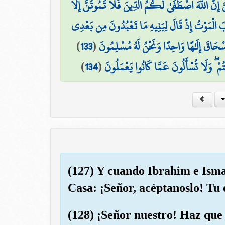
َّ إِنَّ اللَّهَ اصْطَفَىٰ لَكُمُ الدِّينَ فَلَا تَمُوتُنَّ إِلَّا
َ الْمَوْتُ إِذْ قَالَ لِبَنِيهِ مَا تَعْبُدُونَ مِن بَعْدِي
)
133
(
إِسْحَاقَ إِلَٰهًا وَاحِدًا وَنَحْنُ لَهُ مُسْلِمُونَ
)
134
(
ْ ۖ وَلَا تُسْأَلُونَ عَمَّا كَانُوا يَعْمَلُونَ
(127) Y cuando Ibrahim e Isma
Casa: ¡Señor, acéptanoslo! Tu 
(128) ¡Señor nuestro! Haz que