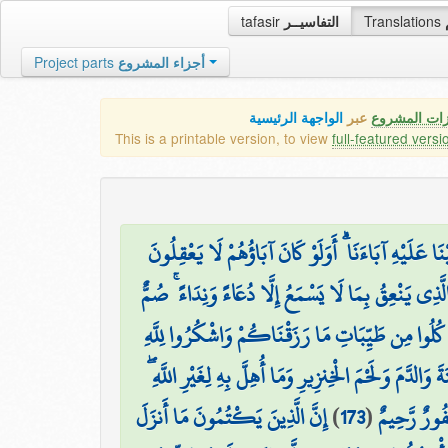
tafasir
التفاسيــر
Translations
Project parts
أجزاء المشروع
زات المشروع
عبر
الواجهة الرئيسية
This is a printable version, to view
full-featured versi
َيْنَا عَلَيْهِ آبَاءَنَا ۗ أَوَلَوْ كَانَ آبَاؤُهُمْ لَا يَعْقِلُونَ
ذِي يَنْعِقُ بِمَا لَا يَسْمَعُ إِلَّا دُعَاءً وَنِدَاءً ۚ صُمٌّ
ُوا كُلُوا مِن طَيِّبَاتِ مَا رَزَقْنَاكُمْ وَاشْكُرُوا لِلَّهِ
َةَ وَالدَّمَ وَلَحْمَ الْخِنزِيرِ وَمَا أُهِلَّ بِهِ لِغَيْرِ اللَّهِ
إِنَّ الَّذِينَ يَكْتُمُونَ مَا أَنزَلَ
)
173
(
َفُورٌ رَّحِيمٌ