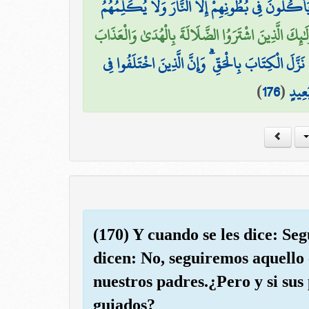
يَأْكُلُونَ فِي بُطُونِهِمْ إِلَّا النَّارَ وَلَا يُكَلِّمُهُمُ
لَٰئِكَ الَّذِينَ اشْتَرَوُا الضَّلَالَةَ بِالْهُدَىٰ وَالْعَذَابَ
هَ نَزَّلَ الْكِتَابَ بِالْحَقِّ ۗ وَإِنَّ الَّذِينَ اخْتَلَفُوا فِي
)
176
(
عِيدٍ
(170) Y cuando se les dice: Se
dicen: No, seguiremos aquello
nuestros padres.¿Pero y si su
guiados?