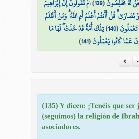
أَمْ تَقُولُونَ إِنَّ إِبْرَاهِيمَ
)
139
(
حْنُ لَهُ مُخْلِصُونَ
َارَىٰ ۗ قُلْ أَأَنتُمْ أَعْلَمُ أَمِ اللَّهُ ۗ وَمَنْ أَظْلَمُ
تِلْكَ أُمَّةٌ قَدْ خَلَتْ ۖ لَهَا مَا
)
140
(
ا تَعْمَلُونَ
)
141
(
نَ عَمَّا كَانُوا يَعْمَلُونَ
(135) Y dicen: ¡Tenéis que ser 
(seguimos) la religión de Ibra
asociadores.