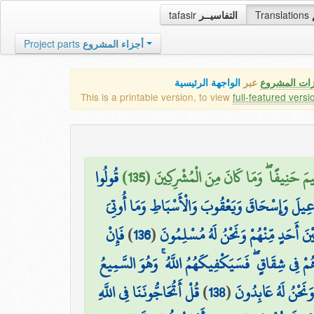
tafasir
التفاسيــر
Translations
Project parts
أجزاء المشروع
زات المشروع
عبر
الواجهة الرئيسية
This is a printable version, to view
full-featured versi
يمَ حَنِيفًا ۖ وَمَا كَانَ مِنَ الْمُشْرِكِينَ (135
قُولُوا
ِسْمَاعِيلَ وَإِسْحَاقَ وَيَعْقُوبَ وَالْأَسْبَاطِ وَمَا أُوتِيَ
فَإِنْ
)
136
(
يْنَ أَحَدٍ مِّنْهُمْ وَنَحْنُ لَهُ مُسْلِمُونَ
ا هُمْ فِي شِقَاقٍ ۖ فَسَيَكْفِيكَهُمُ اللَّهُ ۚ وَهُوَ السَّمِيعُ
قُلْ أَتُحَاجُّونَنَا فِي اللَّهِ
)
138
(
وَنَحْنُ لَهُ عَابِدُونَ