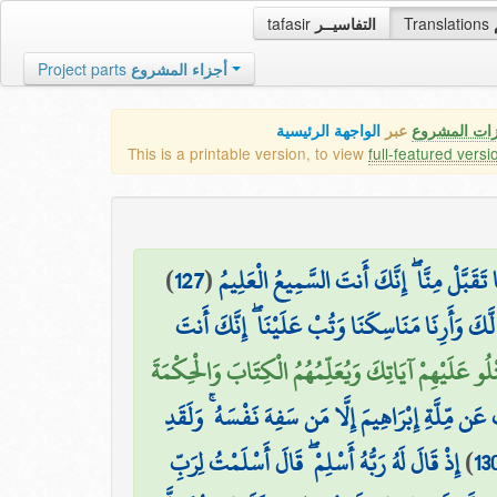
tafasir
التفاسيــر
Translations
Project parts
أجزاء المشروع
زات المشروع
عبر
الواجهة الرئيسية
This is a printable version, to view
full-featured versi
)
127
(
 تَقَبَّلْ مِنَّا ۖ إِنَّكَ أَنتَ السَّمِيعُ الْعَلِيمُ
ً لَّكَ وَأَرِنَا مَنَاسِكَنَا وَتُبْ عَلَيْنَا ۖ إِنَّكَ أَنتَ
تْلُو عَلَيْهِمْ آيَاتِكَ وَيُعَلِّمُهُمُ الْكِتَابَ وَالْحِكْمَةَ
َن مِّلَّةِ إِبْرَاهِيمَ إِلَّا مَن سَفِهَ نَفْسَهُ ۚ وَلَقَدِ
إِذْ قَالَ لَهُ رَبُّهُ أَسْلِمْ ۖ قَالَ أَسْلَمْتُ لِرَبِّ
)
13