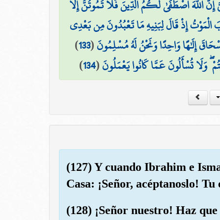
َّ إِنَّ اللَّهَ اصْطَفَىٰ لَكُمُ الدِّينَ فَلَا تَمُوتُنَّ إِلَّا
َ الْمَوْتُ إِذْ قَالَ لِبَنِيهِ مَا تَعْبُدُونَ مِن بَعْدِي
)
133
(
إِسْحَاقَ إِلَٰهًا وَاحِدًا وَنَحْنُ لَهُ مُسْلِمُونَ
)
134
(
ْ ۖ وَلَا تُسْأَلُونَ عَمَّا كَانُوا يَعْمَلُونَ
(127) Y cuando Ibrahim e Isma
Casa: ¡Señor, acéptanoslo! Tu 
(128) ¡Señor nuestro! Haz que