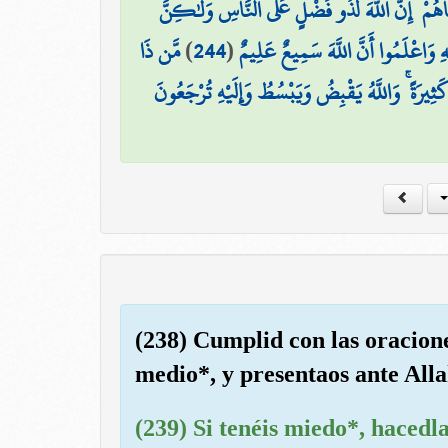
اهُمْ ۚ إِنَّ اللَّهَ لَذُو فَضْلٍ عَلَى النَّاسِ وَلَٰكِنَّ
مَّن ذَا
)
244
(
هِ وَاعْلَمُوا أَنَّ اللَّهَ سَمِيعٌ عَلِيمٌ
يرَةً ۚ وَاللَّهُ يَقْبِضُ وَيَبْسُطُ وَإِلَيْهِ تُرْجَعُونَ
(238) Cumplid con las oracione
medio*, y presentaos ante Alla
(239) Si tenéis miedo*, hacedl