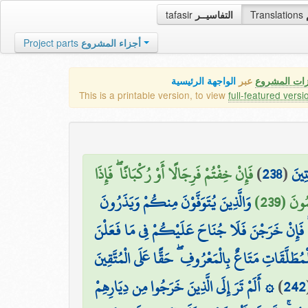
tafasir
التفاسيــر
Translations
Project parts
أجزاء المشروع
زات المشروع
عبر
الواجهة الرئيسية
This is a printable version, to view
full-featured versi
فَإِنْ خِفْتُمْ فَرِجَالًا أَوْ رُكْبَانًا ۖ فَإِذَا
)
238
(
تِينَ
ونَ (239
وَالَّذِينَ يُتَوَفَّوْنَ مِنكُمْ وَيَذَرُونَ
اجٍ ۚ فَإِنْ خَرَجْنَ فَلَا جُنَاحَ عَلَيْكُمْ فِي مَا فَعَلْنَ
لْمُطَلَّقَاتِ مَتَاعٌ بِالْمَعْرُوفِ ۖ حَقًّا عَلَى الْمُتَّقِينَ
۞ أَلَمْ تَرَ إِلَى الَّذِينَ خَرَجُوا مِن دِيَارِهِمْ
)
242