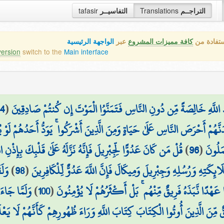
tafasir
التفاسيــر
Translations
التراجــم
ستفادة من
كافة مميزات المشروع
عبر
الواجهة الرئيسية
version
switch to the
Main interface
4
(
اللَّهِ خَالِصَةً مِّن دُونِ النَّاسِ فَتَمَنَّوُا الْمَوْتَ إِن كُنتُمْ صَادِقِينَ
َنَّهُمْ أَحْرَصَ النَّاسِ عَلَىٰ حَيَاةٍ وَمِنَ الَّذِينَ أَشْرَكُوا ۚ يَوَدُّ أَحَدُهُمْ لَوْ 
قُلْ مَن كَانَ عَدُوًّا لِّجِبْرِيلَ فَإِنَّهُ نَزَّلَهُ عَلَىٰ قَلْبِكَ بِإِذْنِ 
)
96
(
مَلُونَ
وَلَ
)
98
(
َائِكَتِهِ وَرُسُلِهِ وَجِبْرِيلَ وَمِيكَالَ فَإِنَّ اللَّهَ عَدُوٌّ لِّلْكَافِرِينَ
وَلَمَّا جَاءَ
)
100
(
ا عَهْدًا نَّبَذَهُ فَرِيقٌ مِّنْهُم ۚ بَلْ أَكْثَرُهُمْ لَا يُؤْمِنُونَ
قٌ مِّنَ الَّذِينَ أُوتُوا الْكِتَابَ كِتَابَ اللَّهِ وَرَاءَ ظُهُورِهِمْ كَأَنَّهُمْ لَا يَعْ