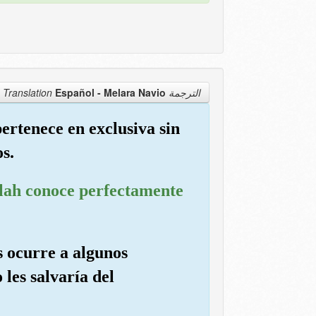
Español - Melara Navio
الترجمة Translation
pertenece en exclusiva sin
os.
llah conoce perfectamente
s ocurre a algunos
 les salvaría del