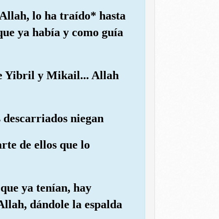
Allah, lo ha traído* hasta
 que ya había y como guía
Yibril y Mikail... Allah
s descarriados niegan
te de ellos que lo
que ya tenían, hay
Allah, dándole la espalda