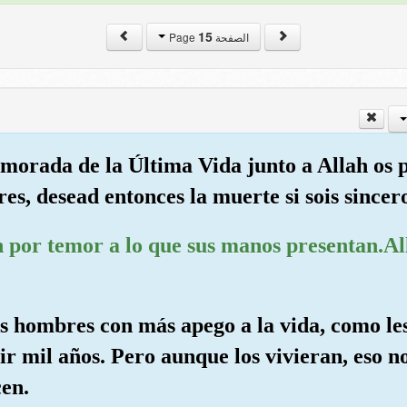
15
الصفحة Page
a morada de la Última Vida junto a Allah os 
res, desead entonces la muerte si sois sincer
n por temor a lo que sus manos presentan.A
os hombres con más apego a la vida, como le
ir mil años. Pero aunque los vivieran, eso no
cen.