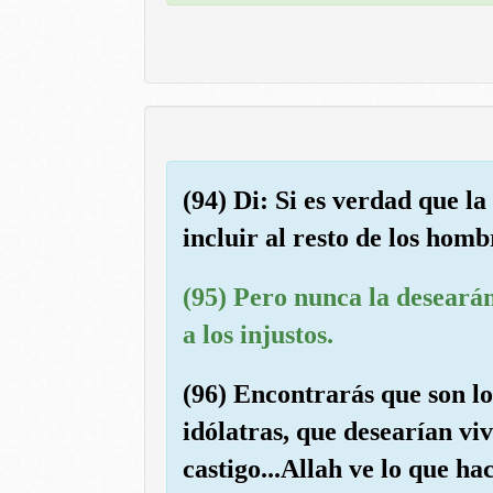
(94) Di: Si es verdad que l
incluir al resto de los homb
(95) Pero nunca la deseará
a los injustos.
(96) Encontrarás que son l
idólatras, que desearían viv
castigo...Allah ve lo que ha