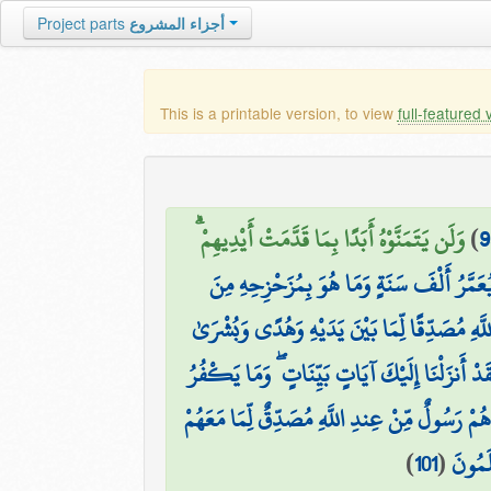
Project parts
أجزاء المشروع
This is a printable version, to view
full-featured 
وَلَن يَتَمَنَّوْهُ أَبَدًا بِمَا قَدَّمَتْ أَيْدِيهِمْ ۗ
)
9
يُعَمَّرُ أَلْفَ سَنَةٍ وَمَا هُوَ بِمُزَحْزِحِهِ مِنَ
اللَّهِ مُصَدِّقًا لِّمَا بَيْنَ يَدَيْهِ وَهُدًى وَبُشْرَىٰ
قَدْ أَنزَلْنَا إِلَيْكَ آيَاتٍ بَيِّنَاتٍ ۖ وَمَا يَكْفُرُ
هُمْ رَسُولٌ مِّنْ عِندِ اللَّهِ مُصَدِّقٌ لِّمَا مَعَهُمْ
)
101
(
لَمُونَ