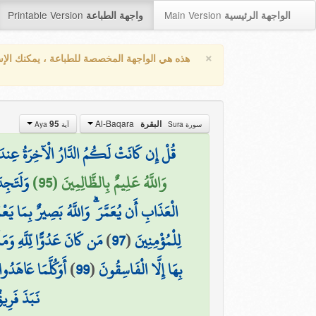
Printable Version
Main Version
الواجهة الرئيسية
واجهة الطباعة
×
هذه هي الواجهة المخصصة للطباعة ، يمكنك الإ
Al-Baqara
95
البقرة
سورة Sura
آية Aya
قُلْ إِن كَانَتْ لَكُمُ الدَّارُ الْآخِرَةُ عِندَ 
وَاللَّهُ عَلِيمٌ بِالظَّالِمِينَ (95)
وَلَتَجِد
الْعَذَابِ أَن يُعَمَّرَ ۗ وَاللَّهُ بَصِيرٌ بِمَا يَعْ
مَن كَانَ عَدُوًّا لِّلَّهِ وَمَل
)
97
(
لِلْمُؤْمِنِينَ
أَوَكُلَّمَا عَاهَدُو
)
99
(
بِهَا إِلَّا الْفَاسِقُونَ
نَبَذَ فَرِي