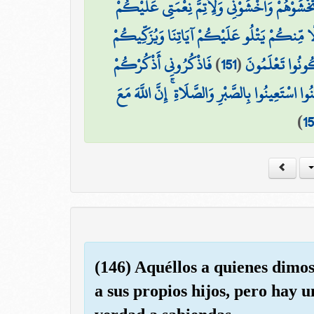
َخْشَوْهُمْ وَاخْشَوْنِي وَلِأُتِمَّ نِعْمَتِي عَلَيْكُمْ
ا مِّنكُمْ يَتْلُو عَلَيْكُمْ آيَاتِنَا وَيُزَكِّيكُمْ
فَاذْكُرُونِي أَذْكُرْكُمْ
)
151
(
كُونُوا تَعْلَمُونَ
َنُوا اسْتَعِينُوا بِالصَّبْرِ وَالصَّلَاةِ ۚ إِنَّ اللَّهَ مَعَ
)
1
(146) Aquéllos a quienes dimo
a sus propios hijos, pero hay u