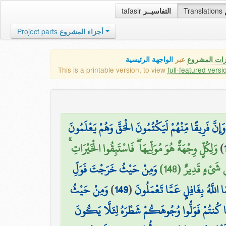
tafasir
التفاسيــر
Translations
Project parts
أجزاء المشروع
زات المشروع
عبر
الواجهة الرئيسية
This is a printable version, to view
full-featured versi
وَإِنَّ فَرِيقًا مِّنْهُمْ لَيَكْتُمُونَ الْحَقَّ وَهُمْ يَعْلَمُونَ
وَلِكُلٍّ وِجْهَةٌ هُوَ مُوَلِّيهَا ۖ فَاسْتَبِقُوا الْخَيْرَاتِ ۚ
)
ِ شَيْءٍ قَدِيرٌ (148
وَمِنْ حَيْثُ خَرَجْتَ فَوَلِّ
وَمِنْ حَيْثُ
)
149
(
ا اللَّهُ بِغَافِلٍ عَمَّا تَعْمَلُونَ
ا كُنتُمْ فَوَلُّوا وُجُوهَكُمْ شَطْرَهُ لِئَلَّا يَكُونَ