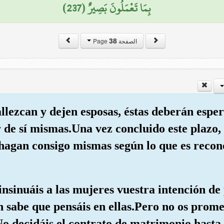
بِمَا تَعْمَلُونَ بَصِيرٌ (237)
38
الصفحة Page
allezcan y dejen esposas, éstas deberán espe
de sí mismas.Una vez concluido este plazo, 
 hagan consigo mismas según lo que es recon
 insinuáis a las mujeres vuestra intención d
ah sabe que pensáis en ellas.Pero no os prome
o decidáis el contrato de matrimonio hasta 