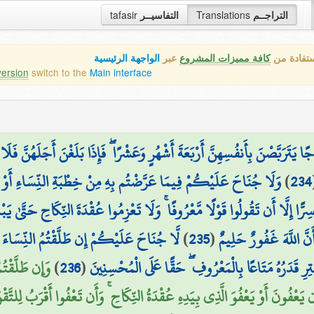
tafasir
التفاسيــر
Translations
التراجــم
ستفادة من
كافة مميزات المشروع
عبر
الواجهة الرئيسية
version
switch to the
Main interface
جًا يَتَرَبَّصْنَ بِأَنفُسِهِنَّ أَرْبَعَةَ أَشْهُرٍ وَعَشْرًا ۖ فَإِذَا بَلَغْنَ أَجَلَهُنَّ 
وَلَا جُنَاحَ عَلَيْكُمْ فِيمَا عَرَّضْتُم بِهِ مِنْ خِطْبَةِ النِّسَاءِ أَوْ أ
)
234
 إِلَّا أَن تَقُولُوا قَوْلًا مَّعْرُوفًا ۚ وَلَا تَعْزِمُوا عُقْدَةَ النِّكَاحِ حَتَّىٰ يَبْلُغ
لَّا جُنَاحَ عَلَيْكُمْ إِن طَلَّقْتُمُ النِّسَاءَ م ۚ
)
235
(
َّ اللَّهَ غَفُورٌ حَلِيمٌ
وَإِن طَلَّقْتُ
)
236
(
قْتِرِ قَدَرُهُ مَتَاعًا بِالْمَعْرُوفِ ۖ حَقًّا عَلَى الْمُحْسِنِينَ
َعْفُونَ أَوْ يَعْفُوَ الَّذِي بِيَدِهِ عُقْدَةُ النِّكَاحِ ۚ وَأَن تَعْفُوا أَقْرَبُ لِلتَّقْو