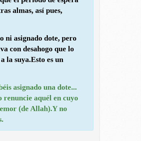
ras almas, así pues,
do ni asignado dote, pero
iva con desahogo que lo
a la suya.Esto es un
béis asignado una dote...
 o renuncie aquél en cuyo
temor (de Allah).Y no
s.