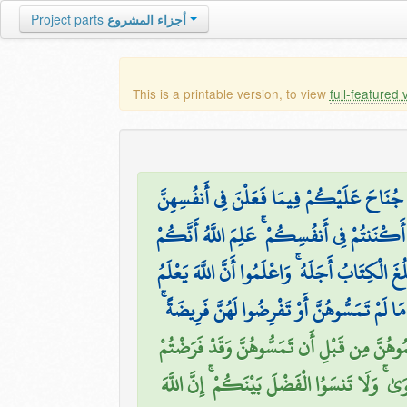
Project parts
أجزاء المشروع
This is a printable version, to view
full-featured 
فَلَا جُنَاحَ عَلَيْكُمْ فِيمَا فَعَلْنَ فِي أَنفُسِهِنَّ
َكْنَنتُمْ فِي أَنفُسِكُمْ ۚ عَلِمَ اللَّهُ أَنَّكُمْ
َ الْكِتَابُ أَجَلَهُ ۚ وَاعْلَمُوا أَنَّ اللَّهَ يَعْلَمُ
َا لَمْ تَمَسُّوهُنَّ أَوْ تَفْرِضُوا لَهُنَّ فَرِيضَةً
مُوهُنَّ مِن قَبْلِ أَن تَمَسُّوهُنَّ وَقَدْ فَرَضْتُمْ
َىٰ ۚ وَلَا تَنسَوُا الْفَضْلَ بَيْنَكُمْ ۚ إِنَّ اللَّهَ