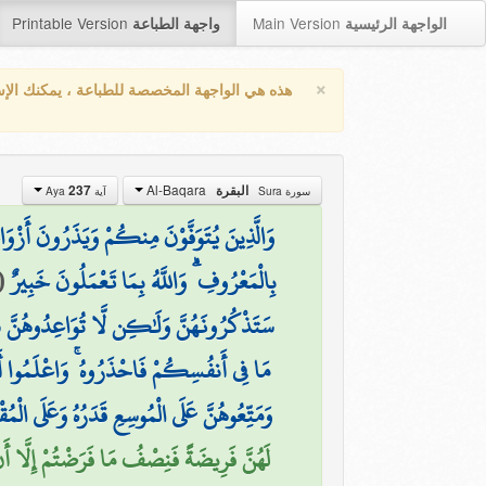
Printable Version
Main Version
الواجهة الرئيسية
واجهة الطباعة
×
هذه هي الواجهة المخصصة للطباعة ، يمكنك الإ
Al-Baqara
237
البقرة
سورة Sura
آية Aya
وَالَّذِينَ يُتَوَفَّوْنَ مِنكُمْ وَيَذَرُونَ أَزْوَا
(
بِالْمَعْرُوفِ ۗ وَاللَّهُ بِمَا تَعْمَلُونَ خَبِيرٌ
سَتَذْكُرُونَهُنَّ وَلَٰكِن لَّا تُوَاعِدُوهُنَّ سِرًّا
مَا فِي أَنفُسِكُمْ فَاحْذَرُوهُ ۚ وَاعْلَمُوا أَن
وَمَتِّعُوهُنَّ عَلَى الْمُوسِعِ قَدَرُهُ وَعَلَى الْمُ
لَهُنَّ فَرِيضَةً فَنِصْفُ مَا فَرَضْتُمْ إِلَّا أَن ي