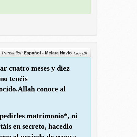
Español - Melara Navio
الترجمة Translation
rar cuatro meses y diez
no tenéis
ocido.Allah conoce al
e pedirles matrimonio*, ni
táis en secreto, hacedlo
que el periodo de espera