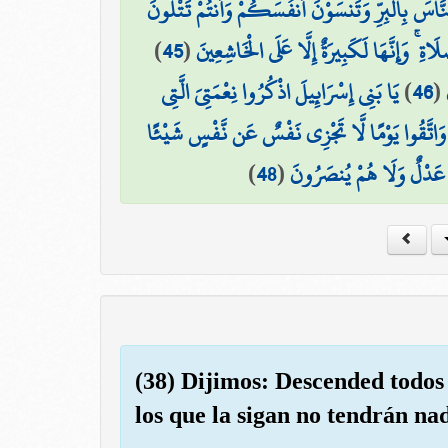
۞ اسَ بِالْبِرِّ وَتَنسَوْنَ أَنفُسَكُمْ وَأَنتُمْ تَتْلُونَ
)
45
(
َاةِ ۚ وَإِنَّهَا لَكَبِيرَةٌ إِلَّا عَلَى الْخَاشِعِينَ
يَا بَنِي إِسْرَائِيلَ اذْكُرُوا نِعْمَتِيَ الَّتِي
)
46
(
وَاتَّقُوا يَوْمًا لَّا تَجْزِي نَفْسٌ عَن نَّفْسٍ شَيْئًا
)
48
(
َا عَدْلٌ وَلَا هُمْ يُنصَرُونَ
(38) Dijimos: Descended todos d
los que la sigan no tendrán na