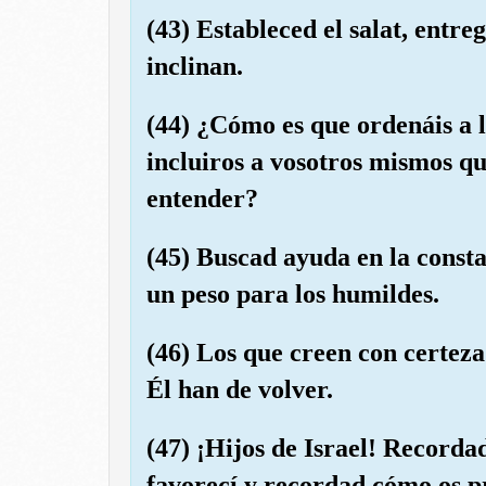
(43) Estableced el salat, entreg
inclinan.
(44) ¿Cómo es que ordenáis a l
incluiros a vosotros mismos qu
entender?
(45) Buscad ayuda en la constan
un peso para los humildes.
(46) Los que creen con certez
Él han de volver.
(47) ¡Hijos de Israel! Recordad
favorecí y recordad cómo os p