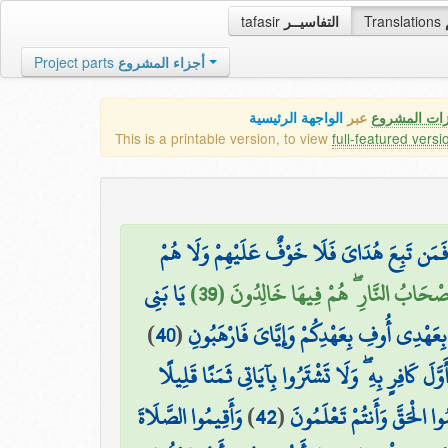
tafasir
التفاسيــر
Translations
Project parts
أجزاء المشروع
زات المشروع
عبر
الواجهة الرئيسية
This is a printable version, to view
full-featured versi
ًى فَمَن تَبِعَ هُدَايَ فَلَا خَوْفٌ عَلَيْهِمْ وَلَا هُمْ
أَصْحَابُ النَّارِ ۖ هُمْ فِيهَا خَالِدُونَ (39
يَا بَنِي
)
40
(
بِعَهْدِي أُوفِ بِعَهْدِكُمْ وَإِيَّايَ فَارْهَبُونِ
َ كَافِرٍ بِهِ ۖ وَلَا تَشْتَرُوا بِآيَاتِي ثَمَنًا قَلِيلًا
وَأَقِيمُوا الصَّلَاةَ
)
42
(
وا الْحَقَّ وَأَنتُمْ تَعْلَمُونَ