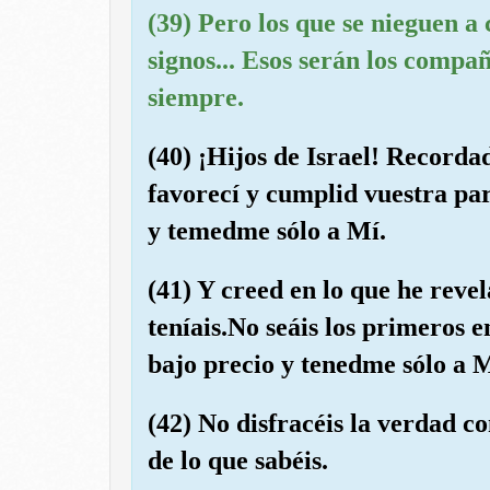
(39) Pero los que se nieguen a
signos... Esos serán los compa
siempre.
(40) ¡Hijos de Israel! Recordad
favorecí y cumplid vuestra par
y temedme sólo a Mí.
(41) Y creed en lo que he reve
teníais.No seáis los primeros e
bajo precio y tenedme sólo a M
(42) No disfracéis la verdad co
de lo que sabéis.