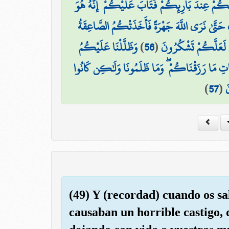
َّكُمْ عِندَ بَارِئِكُمْ فَتَابَ عَلَيْكُمْ ۚ إِنَّهُ هُوَ
َ حَتَّىٰ نَرَى اللَّهَ جَهْرَةً فَأَخَذَتْكُمُ الصَّاعِقَةُ
وَظَلَّلْنَا عَلَيْكُمُ
)
56
(
ْ لَعَلَّكُمْ تَشْكُرُونَ
ِّبَاتِ مَا رَزَقْنَاكُمْ ۖ وَمَا ظَلَمُونَا وَلَٰكِن كَانُوا
)
57
(
َ
(49) Y (recordad) cuando os sa
causaban un horrible castigo, 