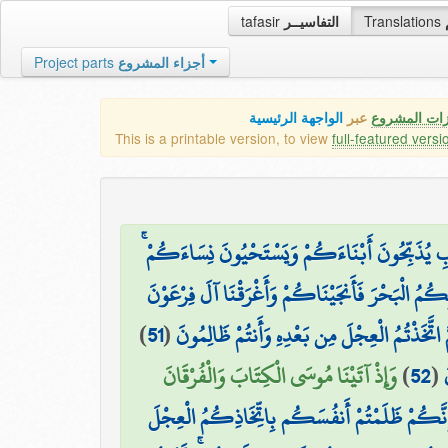
tafasir
التفاسيــر
Translations
Project parts
أجزاء المشروع
زات المشروع
عبر
الواجهة الرئيسية
This is a printable version, to view
full-featured versi
ابِ يُذَبِّحُونَ أَبْنَاءَكُمْ وَيَسْتَحْيُونَ نِسَاءَكُمْ
 بِكُمُ الْبَحْرَ فَأَنجَيْنَاكُمْ وَأَغْرَقْنَا آلَ فِرْعَوْنَ
)
51
(
َّ اتَّخَذْتُمُ الْعِجْلَ مِن بَعْدِهِ وَأَنتُمْ ظَالِمُونَ
وَإِذْ آتَيْنَا مُوسَى الْكِتَابَ وَالْفُرْقَانَ
)
52
(
ِ إِنَّكُمْ ظَلَمْتُمْ أَنفُسَكُم بِاتِّخَاذِكُمُ الْعِجْلَ