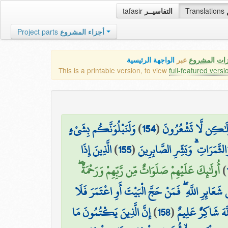
tafasir
التفاسيــر
Translations
Project parts
أجزاء المشروع
زات المشروع
عبر
الواجهة الرئيسية
This is a printable version, to view
full-featured versi
وَلَنَبْلُوَنَّكُم بِشَيْءٍ
)
154
(
 وَلَٰكِن لَّا تَشْعُرُونَ
الَّذِينَ إِذَا
)
155
(
ثَّمَرَاتِ ۗ وَبَشِّرِ الصَّابِرِينَ
أُولَٰئِكَ عَلَيْهِمْ صَلَوَاتٌ مِّن رَّبِّهِمْ وَرَحْمَةٌ ۖ
)
۞ عَائِرِ اللَّهِ ۖ فَمَنْ حَجَّ الْبَيْتَ أَوِ اعْتَمَرَ فَلَا
إِنَّ الَّذِينَ يَكْتُمُونَ مَا
)
158
(
َّهَ شَاكِرٌ عَلِيمٌ