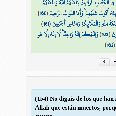
فِي الْكِتَابِ ۙ أُولَٰئِكَ يَلْعَنُهُمُ اللَّهُ وَيَلْعَنُهُمُ
)
160
(
ٰئِكَ أَتُوبُ عَلَيْهِمْ ۚ وَأَنَا التَّوَّابُ الرَّحِيمُ
)
161
(
ْنَةُ اللَّهِ وَالْمَلَائِكَةِ وَالنَّاسِ أَجْمَعِينَ
وَإِلَٰهُكُمْ إِلَٰهٌ وَاحِدٌ ۖ لَّا إِلَٰهَ إِلَّا هُوَ
)
162
(
ونَ
)
163
(154) No digáis de los que ha
Allah que están muertos, porqu