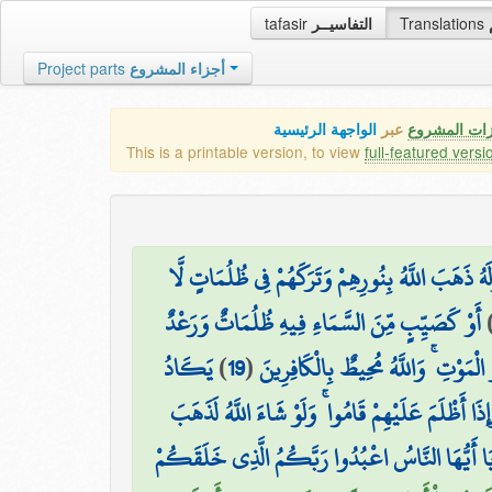
tafasir
التفاسيــر
Translations
Project parts
أجزاء المشروع
زات المشروع
عبر
الواجهة الرئيسية
This is a printable version, to view
full-featured versi
هُ ذَهَبَ اللَّهُ بِنُورِهِمْ وَتَرَكَهُمْ فِي ظُلُمَاتٍ لَّا
أَوْ كَصَيِّبٍ مِّنَ السَّمَاءِ فِيهِ ظُلُمَاتٌ وَرَعْدٌ
يَكَادُ
)
19
(
لْمَوْتِ ۚ وَاللَّهُ مُحِيطٌ بِالْكَافِرِينَ
ذَا أَظْلَمَ عَلَيْهِمْ قَامُوا ۚ وَلَوْ شَاءَ اللَّهُ لَذَهَبَ
َا أَيُّهَا النَّاسُ اعْبُدُوا رَبَّكُمُ الَّذِي خَلَقَكُمْ