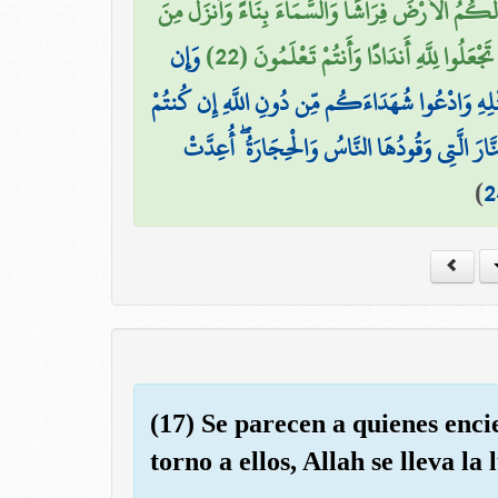
َكُمُ الْأَرْضَ فِرَاشًا وَالسَّمَاءَ بِنَاءً وَأَنزَلَ مِنَ
ْعَلُوا لِلَّهِ أَندَادًا وَأَنتُمْ تَعْلَمُونَ (22
وَإِن
 مِّثْلِهِ وَادْعُوا شُهَدَاءَكُم مِّن دُونِ اللَّهِ إِن كُنتُمْ
نَّارَ الَّتِي وَقُودُهَا النَّاسُ وَالْحِجَارَةُ ۖ أُعِدَّتْ
)
2
(17) Se parecen a quienes enc
torno a ellos, Allah se lleva la 