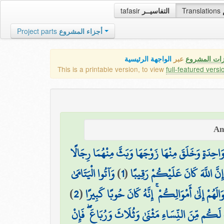
tafasir
التفاسيــر
Translations
Project parts
أجزاء المشروع
زات المشروع
عبر
الواجهة الرئيسية
This is a printable version, to view
full-featured versi
احِدَةٍ وَخَلَقَ مِنْهَا زَوْجَهَا وَبَثَّ مِنْهُمَا رِجَالًا
وَآتُوا الْيَتَامَىٰ
)
1
(
ۚ إِنَّ اللَّهَ كَانَ عَلَيْكُمْ رَقِيبًا
)
2
(
َالَهُمْ إِلَىٰ أَمْوَالِكُمْ ۚ إِنَّهُ كَانَ حُوبًا كَبِيرًا
َكُم مِّنَ النِّسَاءِ مَثْنَىٰ وَثُلَاثَ وَرُبَاعَ ۖ فَإِنْ