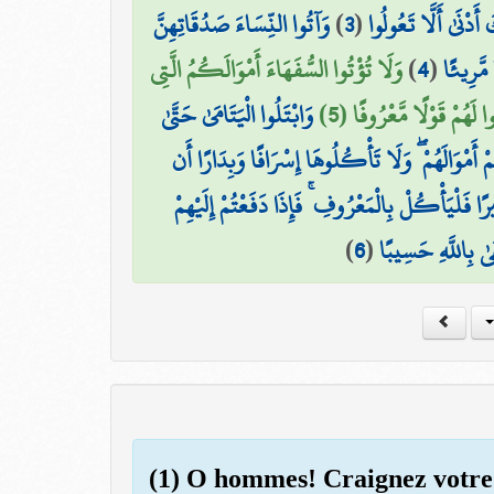
وَآتُوا النِّسَاءَ صَدُقَاتِهِنَّ
)
3
(
َدْنَىٰ أَلَّا تَعُولُوا
وَلَا تُؤْتُوا السُّفَهَاءَ أَمْوَالَكُمُ الَّتِي
)
4
(
مَّرِيئًا
لَهُمْ قَوْلًا مَّعْرُوفًا (5
وَابْتَلُوا الْيَتَامَىٰ حَتَّىٰ
ِمْ أَمْوَالَهُمْ ۖ وَلَا تَأْكُلُوهَا إِسْرَافًا وَبِدَارًا أَن
فَلْيَأْكُلْ بِالْمَعْرُوفِ ۚ فَإِذَا دَفَعْتُمْ إِلَيْهِمْ
)
6
(
فَىٰ بِاللَّهِ حَسِيبًا
(1) O hommes! Craignez votre 