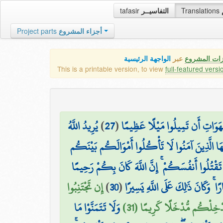
tafasir
التفاسيــر
Translations
Project parts
أجزاء المشروع
زات المشروع
عبر
الواجهة الرئيسية
This is a printable version, to view
full-featured versi
يُرِيدُ اللَّهُ
)
27
(
شَّهَوَاتِ أَن تَمِيلُوا مَيْلًا عَظِيمًا
ُّهَا الَّذِينَ آمَنُوا لَا تَأْكُلُوا أَمْوَالَكُم بَيْنَكُم
َقْتُلُوا أَنفُسَكُمْ ۚ إِنَّ اللَّهَ كَانَ بِكُمْ رَحِيمًا
إِن تَجْتَنِبُوا
)
30
(
ۚ وَكَانَ ذَٰلِكَ عَلَى اللَّهِ يَسِيرًا
ُدْخِلْكُم مُّدْخَلًا كَرِيمًا (31
وَلَا تَتَمَنَّوْا مَا