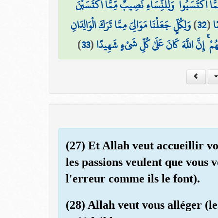
مَّا اكْتَسَبُوا ۖ وَلِلنِّسَاءِ نَصِيبٌ مِّمَّا اكْتَسَبْنَ
وَلِكُلٍّ جَعَلْنَا مَوَالِيَ مِمَّا تَرَكَ الْوَالِدَانِ
)
32
(
ًا
)
33
(
ْ ۚ إِنَّ اللَّهَ كَانَ عَلَىٰ كُلِّ شَيْءٍ شَهِيدًا
(27) Et Allah veut accueillir v
les passions veulent que vous 
l'erreur comme ils le font).
(28) Allah veut vous alléger (l