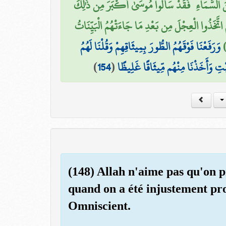
ِنَ السَّمَاءِ ۚ فَقَدْ سَأَلُوا مُوسَىٰ أَكْبَرَ مِن ذَٰلِكَ
مَّ اتَّخَذُوا الْعِجْلَ مِن بَعْدِ مَا جَاءَتْهُمُ الْبَيِّنَاتُ
وَرَفَعْنَا فَوْقَهُمُ الطُّورَ بِمِيثَاقِهِمْ وَقُلْنَا لَهُمُ
)
154
(
بْتِ وَأَخَذْنَا مِنْهُم مِّيثَاقًا غَلِيظًا
(148) Allah n'aime pas qu'on p
quand on a été injustement pro
Omniscient.