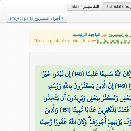
tafasir
التفاسيــر
Translations
Project parts
أجزاء المشروع
زات المشروع
عبر
الواجهة الرئيسية
This is a printable version, to view
full-featured versi
إِن تُبْدُوا خَيْرًا
)
148
(
۞ كَانَ اللَّهُ سَمِيعًا عَلِيمًا
إِنَّ الَّذِينَ يَكْفُرُونَ بِاللَّهِ وَرُسُلِهِ
)
149
(
ا
نُ بِبَعْضٍ وَنَكْفُرُ بِبَعْضٍ وَيُرِيدُونَ أَن يَتَّخِذُوا
وَالَّذِينَ
)
151
(
عْتَدْنَا لِلْكَافِرِينَ عَذَابًا مُّهِينًا
 سَوْفَ يُؤْتِيهِمْ أُجُورَهُمْ ۗ وَكَانَ اللَّهُ غَفُورًا رَّحِيمًا